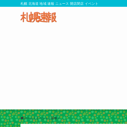
札幌 北海道 地域 速報 ニュース 開店閉店 イベント
ホーム
イベント
催事