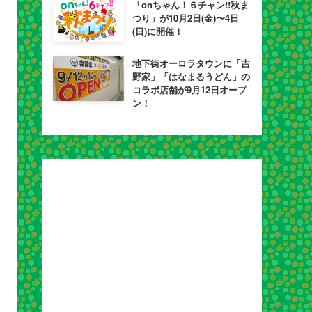
「onちゃん！６チャン!!秋ま
つり」が10月2日(金)〜4日
(日)に開催！
地下街オーロラタウンに「吉
野家」「はなまるうどん」の
コラボ店舗が9月12日オープ
ン！