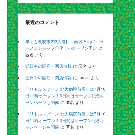
最近のコメント
早くも札幌市内2店舗目！南区石山に「ラ
ーメンショップ〇化」がオープン予定
に
匿名
より
近日中の開店・閉店情報
に
匿名
より
近日中の開店・閉店情報
に
mavis
より
『リトルスプーン 北大病院前店』は7月10
日11時オープン！3日間はオープン記念キ
ャンペーンも開催
に
匿名
より
『リトルスプーン 北大病院前店』は7月10
日11時オープン！3日間はオープン記念キ
ャンペーンも開催
に
匿名
より