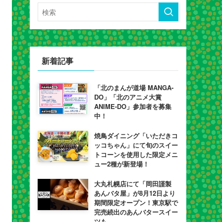
新着記事
「北のまんが道場 MANGA-
DO」「北のアニメ大賞
ANIME-DO」参加者を募集
中！
焼鳥ダイニング「いただきコ
ッコちゃん」にて旬のスイー
トコーンを使用した限定メニ
ュー2種が新登場！
大丸札幌店にて「岡田謹製
あんバタ屋」が8月12日より
期間限定オープン！東京駅で
完売続出のあんバタースイー
ツも