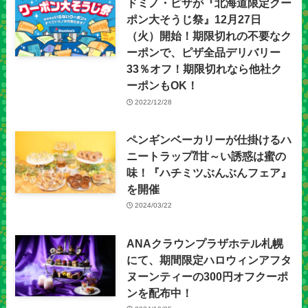
ドミノ・ピザが『北海道限定クー
ポン大そうじ祭』12月27日
（火）開始！期限切れの不要なク
ーポンで、ピザ全品デリバリー
33％オフ！期限切れなら他社ク
ーポンもOK！
2022/12/28
ペンギンベーカリーが仕掛けるハ
ニートラップ⁈甘～い誘惑は蜜の
味！『ハチミツぶんぶんフェア』
を開催
2024/03/22
ANAクラウンプラザホテル札幌
にて、期間限定ハロウィンアフタ
ヌーンティーの300円オフクーポ
ンを配布中！