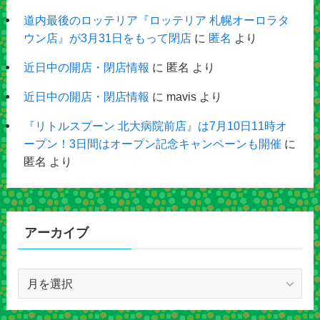
道内最後のロッテリア『ロッテリア 札幌オーロラタ
ウン店』が3月31日をもって閉店
に
匿名
より
近日中の開店・閉店情報
に
匿名
より
近日中の開店・閉店情報
に
mavis
より
『リトルスプーン 北大病院前店』は7月10日11時オ
ープン！3日間はオープン記念キャンペーンも開催
に
匿名
より
アーカイブ
ア
ー
カ