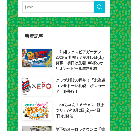
新着記事
「沖縄フェスビアガーデン
2026 in札幌」が8月15日(土)
開幕！初日は先着100杯のオ
リオン生ビール無料配布
クラブ創設30周年！「北海道
コンサドーレ札幌エポスカー
ド」を発行！
「onちゃん！６チャン!!秋ま
つり」が10月2日(金)〜4日
(日)に開催！
地下街オーロラタウンに「吉