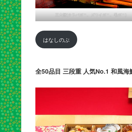
三大蟹(タラバガニ、ズワイガニ、毛ガニ)
はなしのぶ
全50品目 三段重 人気No.1 和風海