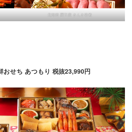
北海道 羅臼産 きんき姿煮
鮮おせち あつもり 税抜23,990円