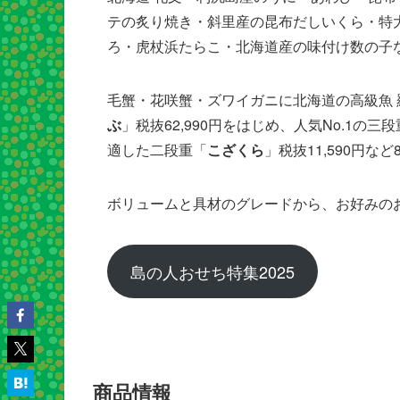
テの炙り焼き・斜里産の昆布だしいくら・特
ろ・虎杖浜たらこ・北海道産の味付け数の子
毛蟹・花咲蟹・ズワイガニに北海道の高級魚
ぶ
」税抜62,990円をはじめ、人気No.1の三
適した二段重「
こざくら
」税抜11,590円な
ボリュームと具材のグレードから、お好みの
島の人おせち特集2025
商品情報