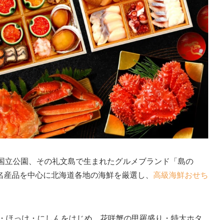
ツ国立公園、その礼文島で生まれたグルメブランド「島の
名産品を中心に北海道各地の海鮮を厳選し、
高級海鮮おせち
布・ほっけ・にしんをはじめ、花咲蟹の甲羅盛り・特大ホタ