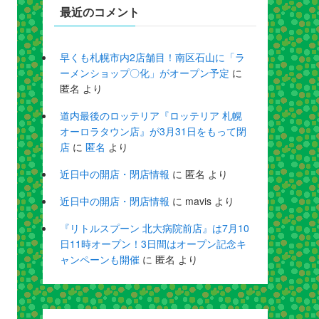
最近のコメント
早くも札幌市内2店舗目！南区石山に「ラ
ーメンショップ〇化」がオープン予定
に
匿名
より
道内最後のロッテリア『ロッテリア 札幌
オーロラタウン店』が3月31日をもって閉
店
に
匿名
より
近日中の開店・閉店情報
に
匿名
より
近日中の開店・閉店情報
に
mavis
より
『リトルスプーン 北大病院前店』は7月10
日11時オープン！3日間はオープン記念キ
ャンペーンも開催
に
匿名
より