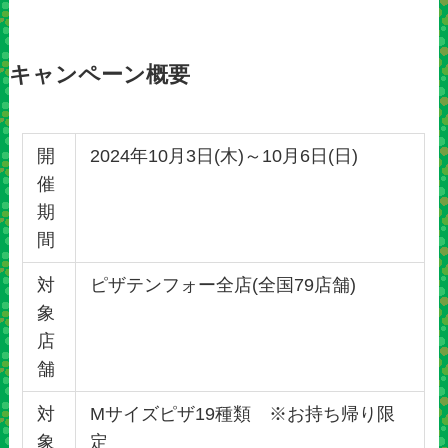
キャンペーン概要
開
2024年10月3日(木)～10月6日(日)
催
期
間
対
ピザテンフォー全店(全国79店舗)
象
店
舗
対
Mサイズピザ19種類 ※お持ち帰り限
象
定