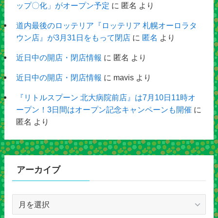
ップ〇化」がオープン予定
に
匿名
より
道内最後のロッテリア『ロッテリア 札幌オーロラタ
ウン店』が3月31日をもって閉店
に
匿名
より
近日中の開店・閉店情報
に
匿名
より
近日中の開店・閉店情報
に
mavis
より
『リトルスプーン 北大病院前店』は7月10日11時オ
ープン！3日間はオープン記念キャンペーンも開催
に
匿名
より
アーカイブ
ア
ー