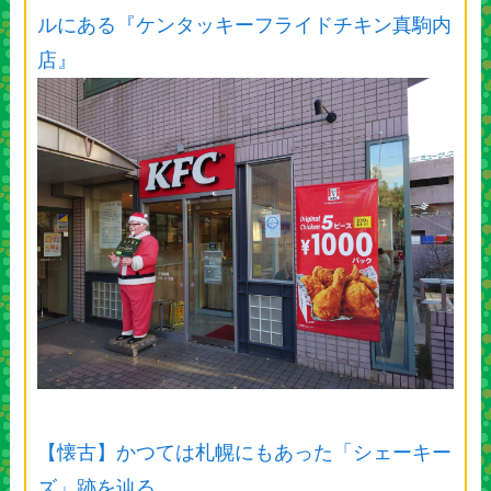
ルにある『ケンタッキーフライドチキン真駒内
店』
【懐古】かつては札幌にもあった「シェーキー
ズ」跡を辿る