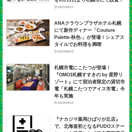
2021/06/11
ANAクラウンプラザホテル札幌
にて新作ディナー「Couture
Palette-秋色-」が登場！シェアス
タイルでお料理を満喫
2023/09/15
札幌市電にこたつが登場！
『OMO3札幌すすきの by 星野リ
ゾート』にて宿泊者限定の貸切市
電「札幌こたつでアイス市電」今
年も実施
2023/09/10
『ナカジマ薬局ひばりが丘店』
で、北海道初となるPUDOステー