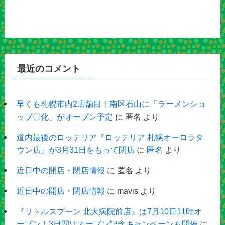
最近のコメント
早くも札幌市内2店舗目！南区石山に「ラーメンショ
ップ〇化」がオープン予定
に
匿名
より
道内最後のロッテリア『ロッテリア 札幌オーロラタ
ウン店』が3月31日をもって閉店
に
匿名
より
近日中の開店・閉店情報
に
匿名
より
近日中の開店・閉店情報
に
mavis
より
『リトルスプーン 北大病院前店』は7月10日11時オ
ープン！3日間はオープン記念キャンペーンも開催
に