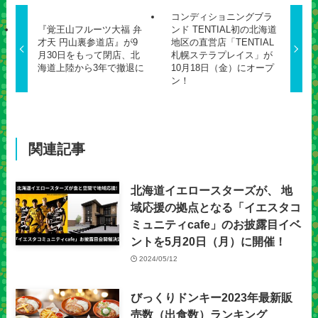
コンディショニングブラ
『覚王山フルーツ大福 弁
ンド TENTIAL初の北海道
才天 円山裏参道店』が9
地区の直営店「TENTIAL
月30日をもって閉店、北
札幌ステラプレイス」が
海道上陸から3年で撤退に
10月18日（金）にオープ
ン！
関連記事
北海道イエロースターズが、 地
域応援の拠点となる「イエスタコ
ミュニティcafe」のお披露目イベ
ントを5月20日（月）に開催！
2024/05/12
びっくりドンキー2023年最新販
売数（出食数）ランキング