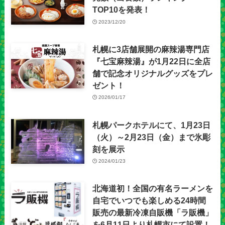
TOP10を発表！
2023/12/20
札幌に3店舗展開の麻辣湯専門店
『七宝麻辣湯』が1月22日に全店
舗で記念オリジナルグッズをプレ
ゼント！
2026/01/17
札幌パークホテルにて、1月23日
（火）～2月23日（金）まで氷彫
刻を展示
2024/01/23
北海道初！全国の有名ラーメンを
自宅でいつでも楽しめる24時間
販売の最新冷凍自販機「ラ販機」
を6月11日より札幌市にて設置！