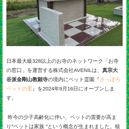
日本最大級328以上のお寺のネットワーク「お寺
の窓口」を運営する株式会社AVENILは、
真宗大
谷派金剛山教願寺
の境内にペット霊園『
さっぽろ
ペットの里
』を2024年9月16日にオープンしま
す。
昨今の少子高齢化に伴い、ペットの需要が高ま
り″ペットは家族 ″という概念が生まれました。核