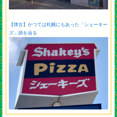
【懐古】かつては札幌にもあった「シェーキー
ズ」跡を辿る