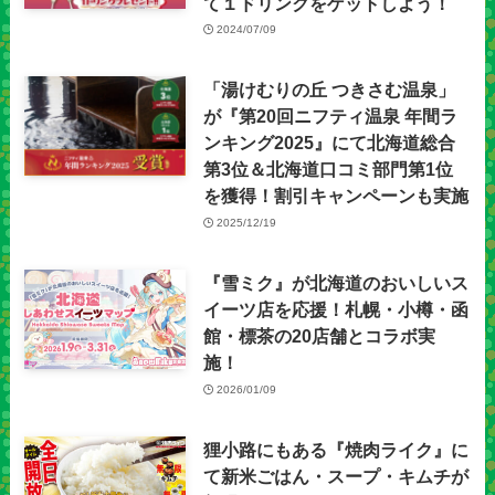
て１ドリンクをゲットしよう！
2024/07/09
「湯けむりの丘 つきさむ温泉」
が『第20回ニフティ温泉 年間ラ
ンキング2025』にて北海道総合
第3位＆北海道口コミ部門第1位
を獲得！割引キャンペーンも実施
2025/12/19
『雪ミク』が北海道のおいしいス
イーツ店を応援！札幌・小樽・函
館・標茶の20店舗とコラボ実
施！
2026/01/09
狸小路にもある『焼肉ライク』に
て新米ごはん・スープ・キムチが