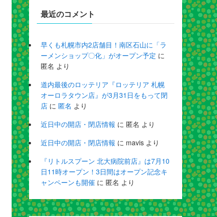
最近のコメント
早くも札幌市内2店舗目！南区石山に「ラ
ーメンショップ〇化」がオープン予定
に
匿名
より
道内最後のロッテリア『ロッテリア 札幌
オーロラタウン店』が3月31日をもって閉
店
に
匿名
より
近日中の開店・閉店情報
に
匿名
より
近日中の開店・閉店情報
に
mavis
より
『リトルスプーン 北大病院前店』は7月10
日11時オープン！3日間はオープン記念キ
ャンペーンも開催
に
匿名
より