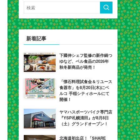
新着記事
下國伸シェフ監修の新作鍋つ
ゆなど、ベル食品の2026年
秋冬新商品が発売！
「懐石料理試食会＆リユース
食器市」を8月20日(木)にベ
ルコ 手稲シティホールにて
開催！
ヤマハスポーツバイク専門店
『YSP札幌清田』が8月8日
（土）グランドオープン！
北海道初出店！「SHARE