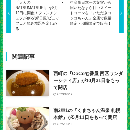
『大人の
生産量日本一の芽室から
NATSUMATSURI』を8月
届いたなまら甘いスイー
12日に開催！フレンチシ
トコーンを「いただきコ
ェフが創る“縁日風”ビュッ
ッコちゃん」全店で数量
フェと飲み放題を楽しめ
限定・期間限定で販売！
る
関連記事
西町の『CoCo壱番屋 西区ワンダ
ーシティ店』が10月31日をもっ
て閉店
2023/10/19
南2東1の『くまちゃん温泉 札幌
本館』が5月11日をもって閉店
2025/05/10