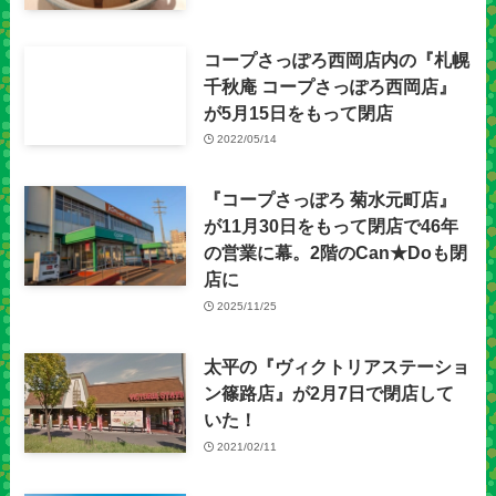
コープさっぽろ西岡店内の『札幌
千秋庵 コープさっぽろ西岡店』
が5月15日をもって閉店
2022/05/14
『コープさっぽろ 菊水元町店』
が11月30日をもって閉店で46年
の営業に幕。2階のCan★Doも閉
店に
2025/11/25
太平の『ヴィクトリアステーショ
ン篠路店』が2月7日で閉店して
いた！
2021/02/11