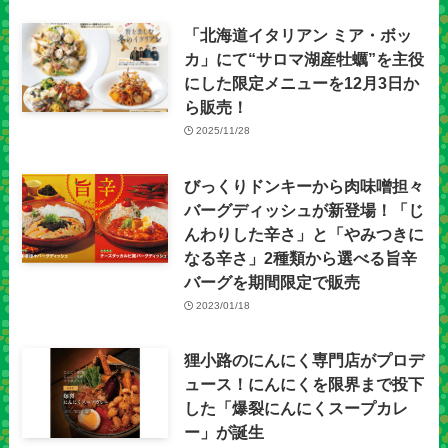
「北海道イタリアン ミア・ボッ
カ」にて“サロマ湖産牡蠣”を主役
にした限定メニューを12月3日か
ら販売！
2025/11/28
びっくりドンキーから肉味噌担々
バーグディッシュが新登場！「じ
んわりした辛さ」と「やみつきに
なる辛さ」2種類から選べる旨辛
バーグを期間限定で販売
2023/01/18
狸小路のにんにく専門店がプロデ
ュース！にんにくを限界まで投下
した「爆裂にんにくスープカレ
ー」が誕生