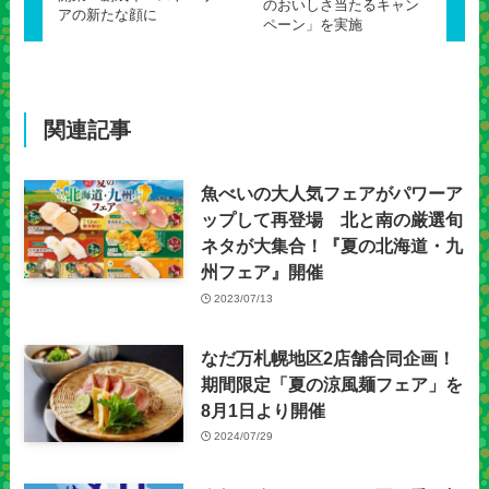
のおいしさ当たるキャン
アの新たな顔に
ペーン」を実施
関連記事
魚べいの大人気フェアがパワーア
ップして再登場 北と南の厳選旬
ネタが大集合！『夏の北海道・九
州フェア』開催
2023/07/13
なだ万札幌地区2店舗合同企画！
期間限定「夏の涼風麺フェア」を
8月1日より開催
2024/07/29