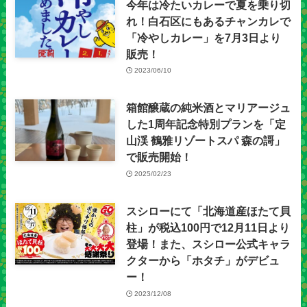
今年は冷たいカレーで夏を乗り切
れ！白石区にもあるチャンカレで
「冷やしカレー」を7月3日より
販売！
2023/06/10
箱館醸蔵の純米酒とマリアージュ
した1周年記念特別プランを「定
山渓 鶴雅リゾートスパ 森の謌」
で販売開始！
2025/02/23
スシローにて「北海道産ほたて貝
柱」が税込100円で12月11日より
登場！また、スシロー公式キャラ
クターから「ホタチ」がデビュ
ー！
2023/12/08