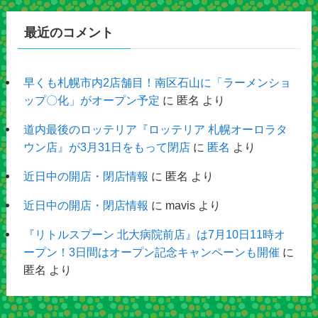
最近のコメント
早くも札幌市内2店舗目！南区石山に「ラーメンショ
ップ〇化」がオープン予定
に
匿名
より
道内最後のロッテリア『ロッテリア 札幌オーロラタ
ウン店』が3月31日をもって閉店
に
匿名
より
近日中の開店・閉店情報
に
匿名
より
近日中の開店・閉店情報
に
mavis
より
『リトルスプーン 北大病院前店』は7月10日11時オ
ープン！3日間はオープン記念キャンペーンも開催
に
匿名
より