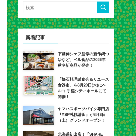
新着記事
下國伸シェフ監修の新作鍋つ
ゆなど、ベル食品の2026年
秋冬新商品が発売！
「懐石料理試食会＆リユース
食器市」を8月20日(木)にベ
ルコ 手稲シティホールにて
開催！
ヤマハスポーツバイク専門店
『YSP札幌清田』が8月8日
（土）グランドオープン！
北海道初出店！「SHARE