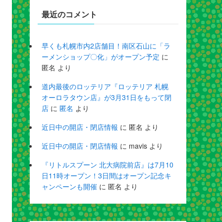
最近のコメント
早くも札幌市内2店舗目！南区石山に「ラ
ーメンショップ〇化」がオープン予定
に
匿名
より
道内最後のロッテリア『ロッテリア 札幌
オーロラタウン店』が3月31日をもって閉
店
に
匿名
より
近日中の開店・閉店情報
に
匿名
より
近日中の開店・閉店情報
に
mavis
より
『リトルスプーン 北大病院前店』は7月10
日11時オープン！3日間はオープン記念キ
ャンペーンも開催
に
匿名
より