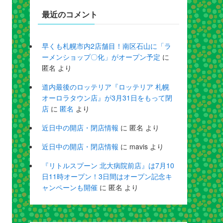
最近のコメント
早くも札幌市内2店舗目！南区石山に「ラ
ーメンショップ〇化」がオープン予定
に
匿名
より
道内最後のロッテリア『ロッテリア 札幌
オーロラタウン店』が3月31日をもって閉
店
に
匿名
より
近日中の開店・閉店情報
に
匿名
より
近日中の開店・閉店情報
に
mavis
より
『リトルスプーン 北大病院前店』は7月10
日11時オープン！3日間はオープン記念キ
ャンペーンも開催
に
匿名
より