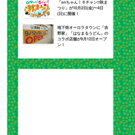
「onちゃん！６チャン!!秋ま
つり」が10月2日(金)〜4日
(日)に開催！
地下街オーロラタウンに「吉
野家」「はなまるうどん」の
コラボ店舗が9月12日オープ
ン！