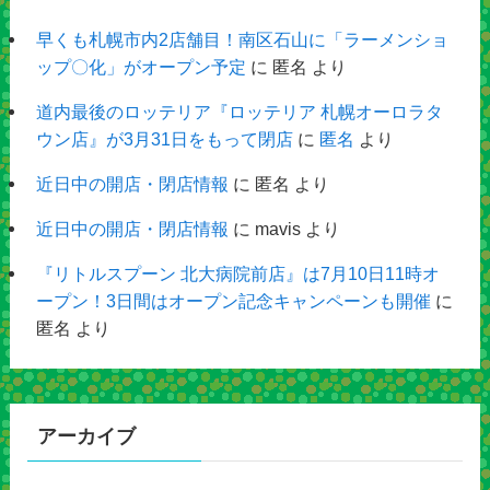
早くも札幌市内2店舗目！南区石山に「ラーメンショ
ップ〇化」がオープン予定
に
匿名
より
道内最後のロッテリア『ロッテリア 札幌オーロラタ
ウン店』が3月31日をもって閉店
に
匿名
より
近日中の開店・閉店情報
に
匿名
より
近日中の開店・閉店情報
に
mavis
より
『リトルスプーン 北大病院前店』は7月10日11時オ
ープン！3日間はオープン記念キャンペーンも開催
に
匿名
より
アーカイブ