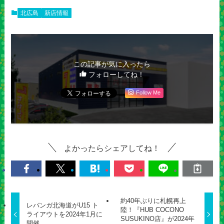
北広島
新店情報
この記事が気に入ったら
フォローしてね！
Follow Me
よかったらシェアしてね！
約40年ぶりに札幌再上
レバンガ北海道がU15 ト
陸！『HUB COCONO
ライアウトを2024年1月に
SUSUKINO店』が2024年
開催