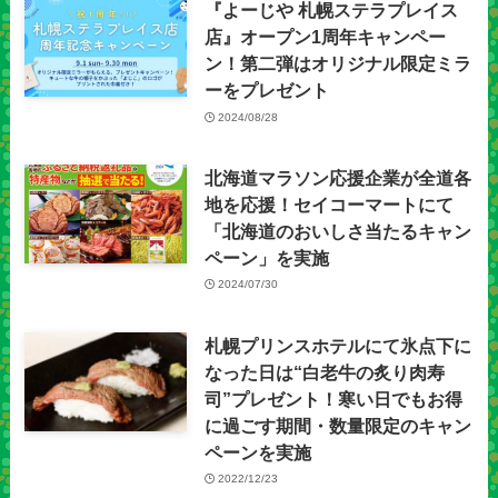
『よーじや 札幌ステラプレイス
店』オープン1周年キャンペー
ン！第二弾はオリジナル限定ミラ
ーをプレゼント
2024/08/28
北海道マラソン応援企業が全道各
地を応援！セイコーマートにて
「北海道のおいしさ当たるキャン
ペーン」を実施
2024/07/30
札幌プリンスホテルにて氷点下に
なった日は“白老牛の炙り肉寿
司”プレゼント！寒い日でもお得
に過ごす期間・数量限定のキャン
ペーンを実施
2022/12/23