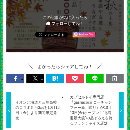
この記事が気に入ったら
フォローしてね！
Follow Me
よかったらシェアしてね！
カプセルトイ専門店
イオン北海道と三笠高校
『gashacoco コーチャン
のコラボ弁当3品を10月13
フォー新川通り』が10月
日（金）より期間限定発
13日(金)オープン！“北海
売！
道最大級”の品ぞろえを誇
るフランチャイズ店舗