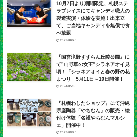
10月7日より期間限定、札幌ステ
ラプレイスにてキャンディ職人の
製造実演・体験を実施！出来立
て、ご当地キャンディを無償で食
べ放題
2022/09/28
『国営滝野すずらん丘陵公園』に
て”山野草の女王”シラネアオイ見
頃！「シラネアオイと春の野の花
まつり」5月11日～19日開催！
2024/05/08
『札幌わしたショップ』にて沖縄
県産陶器「やちむん」の販売・絵
付け体験「名護やちむんマルシ
ェ」開催中！
2023/08/25