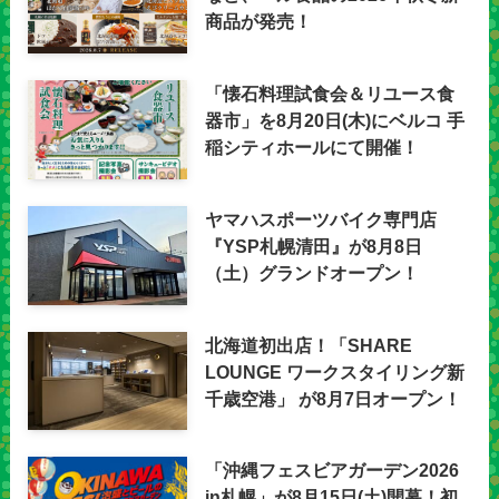
商品が発売！
「懐石料理試食会＆リユース食
器市」を8月20日(木)にベルコ 手
稲シティホールにて開催！
ヤマハスポーツバイク専門店
『YSP札幌清田』が8月8日
（土）グランドオープン！
北海道初出店！「SHARE
LOUNGE ワークスタイリング新
千歳空港」 が8月7日オープン！
「沖縄フェスビアガーデン2026
in札幌」が8月15日(土)開幕！初