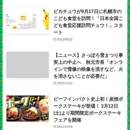
ピカチュウが9月17日に札幌市の
こども食堂を訪問！「日本全国こ
ども食堂応援訪問チュウ！」スタ
ート​
2022/08/22
【ニュース】さっぽろ雪まつり事
実上の中止へ 秋元市長「オンラ
インで雪像の映像を流すなど、火
を消さないことが必要だ」
2020/12/10
ビーフインパクト史上初！炭焼ポ
ークステーキが登場！ 3月12日
(土)より期間限定ポークステーキ
フェアを開催
2022/03/08