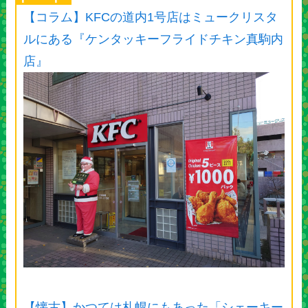
【コラム】KFCの道内1号店はミュークリスタ
ルにある『ケンタッキーフライドチキン真駒内
店』
【懐古】かつては札幌にもあった「シェーキー