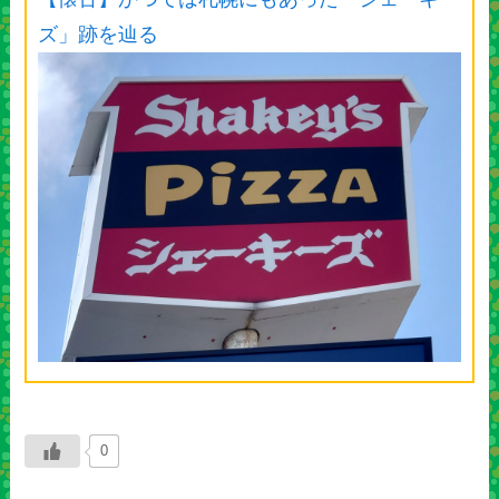
ズ」跡を辿る
0