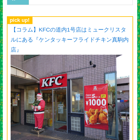
pick up!
【コラム】KFCの道内1号店はミュークリスタ
ルにある『ケンタッキーフライドチキン真駒内
店』