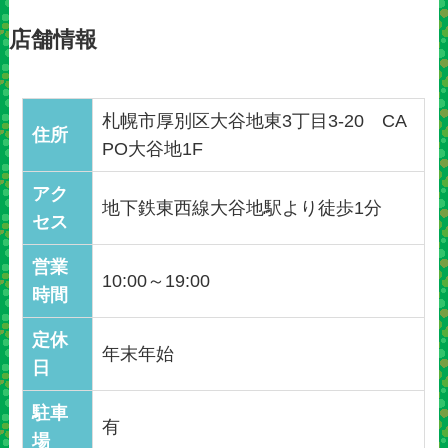
店舗情報
札幌市厚別区大谷地東3丁目3-20 CA
住所
PO大谷地1F
アク
地下鉄東西線大谷地駅より徒歩1分
セス
営業
10:00～19:00
時間
定休
年末年始
日
駐車
有
場