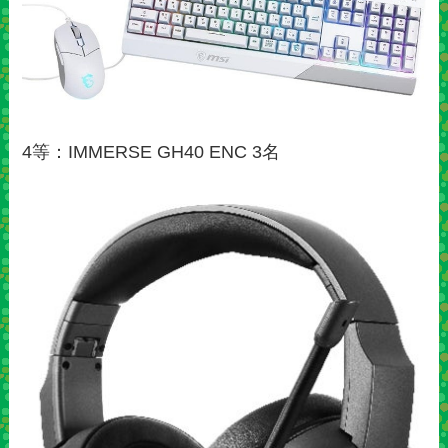
4等：IMMERSE GH40 ENC 3名