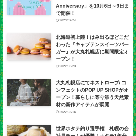
Anniversary」を10月6日～9日ま
で開催！
2023/09/24
北海道初上陸！はみ出るほどこだ
わった『キャプテンスイーツバー
ガー』が大丸札幌店に期間限定オ
ープン！
2022/08/23
大丸札幌店にてネストローブ/ コ
ンフェクトのPOP UP SHOPがオ
ープン！暮らしに寄り添う天然素
材の新作アイテムが展開
2022/03/16
世界ホタテ釣り選手権 札幌の会
社員チームが優勝！ホタテ1年分