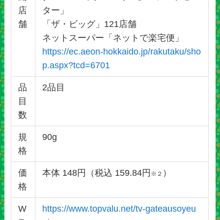
店
ター」
舗
「ザ・ビッグ」121店舗
ネットスーパー「ネットで楽宅便」
https://ec.aeon-hokkaido.jp/rakutaku/sho
p.aspx?tcd=6701
品
2品目
目
数
規
90g
格
価
本体 148円（税込 159.84円
）
※２
格
W
https://www.topvalu.net/tv-gateausoyeu