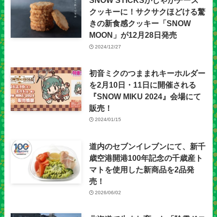
SNOW STICKSがじゃがチーズ
クッキーに！サクサクほどける驚
きの新食感クッキー「SNOW
MOON」が12月28日発売
2024/12/27
初音ミクのつままれキーホルダー
を2月10日・11日に開催される
『SNOW MIKU 2024』会場にて
販売！
2024/01/15
道内のセブンイレブンにて、新千
歳空港開港100年記念の千歳産ト
マトを使用した新商品を2品発
売！
2026/06/02