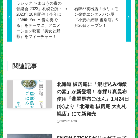
ラシック 〜まほうの夜の
音楽会 2023」札幌公演・
石狩郡初出店！ホリエモ
2023年10月開催！今年は
ン発案エンタメパン屋
「With You 〜愛を奏で
『小麦の奴隷 当別店』6
る」をテーマに、アニメ
月26日オープン！
ーション映画『美女と野
獣』をフィーチャー！
関連記事
北海道 椒房庵に「混ぜ込み御飯
の素」が新登場！ 春採り真昆布
使用『翡翠昆布ごはん』1月24日
(水)より「北海道 椒房庵 大丸札
幌店」にて新発売
2024/01/29