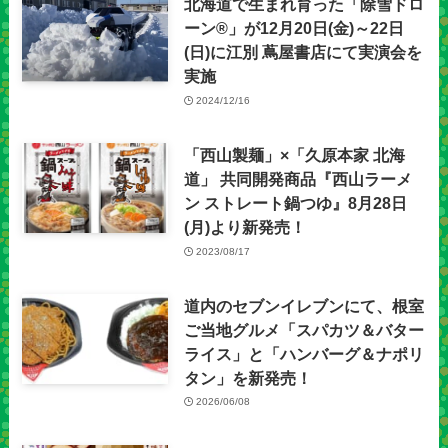
北海道で生まれ育った「除雪ドロ
ーン®」が12月20日(金)～22日
(日)に江別 蔦屋書店にて実演会を
実施
2024/12/16
「西山製麺」×「久原本家 北海
道」 共同開発商品『西山ラーメ
ン ストレート鍋つゆ』8月28日
(月)より新発売！
2023/08/17
道内のセブンイレブンにて、根室
ご当地グルメ「スパカツ＆バター
ライス」と「ハンバーグ＆ナポリ
タン」を新発売！
2026/06/08