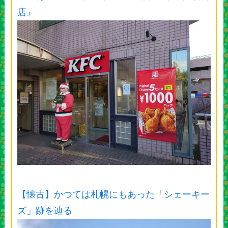
店』
【懐古】かつては札幌にもあった「シェーキー
ズ」跡を辿る