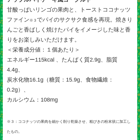
甘酸っぱいリンゴの果肉と、トーストココナッツ
ファイン
でパイのサクサク食感を再現。焼きり
※３
んごと香ばしく焼けたパイをイメージした味と香
りをお楽しみいただけます。
＜栄養成分値：１個あたり＞
エネルギー115kcal 、たんぱく質2.9g、脂質
4.4g、
炭水化物16.1g（糖質：15.9g、食物繊維：
0.2g）、
カルシウム：108mg
※３：ココナッツの果肉を細かく削り乾燥させ、粗びきの粉末状に加工し
たもの。