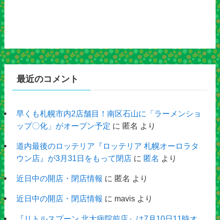
最近のコメント
早くも札幌市内2店舗目！南区石山に「ラーメンショ
ップ〇化」がオープン予定
に
匿名
より
道内最後のロッテリア『ロッテリア 札幌オーロラタ
ウン店』が3月31日をもって閉店
に
匿名
より
近日中の開店・閉店情報
に
匿名
より
近日中の開店・閉店情報
に
mavis
より
『リトルスプーン 北大病院前店』は7月10日11時オ