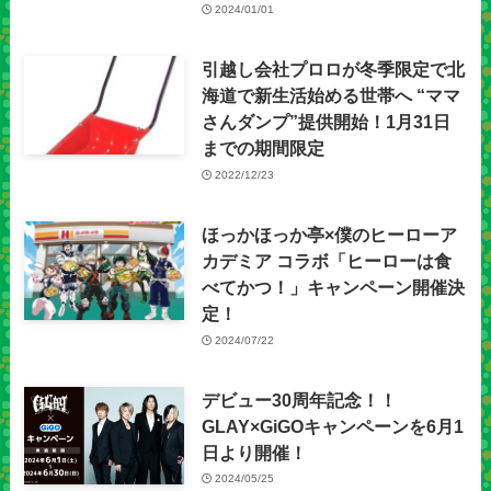
2024/01/01
引越し会社プロロが冬季限定で北
海道で新生活始める世帯へ “ママ
さんダンプ”提供開始！1月31日
までの期間限定
2022/12/23
ほっかほっか亭×僕のヒーローア
カデミア コラボ「ヒーローは食
べてかつ！」キャンペーン開催決
定！
2024/07/22
デビュー30周年記念！！
GLAY×GiGOキャンペーンを6月1
日より開催！
2024/05/25