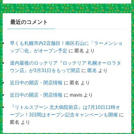
最近のコメント
早くも札幌市内2店舗目！南区石山に「ラーメンショ
ップ〇化」がオープン予定
に
匿名
より
道内最後のロッテリア『ロッテリア 札幌オーロラタ
ウン店』が3月31日をもって閉店
に
匿名
より
近日中の開店・閉店情報
に
匿名
より
近日中の開店・閉店情報
に
mavis
より
『リトルスプーン 北大病院前店』は7月10日11時オ
ープン！3日間はオープン記念キャンペーンも開催
に
匿名
より