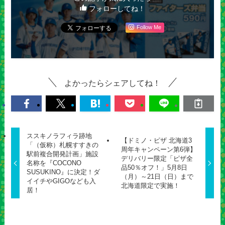
フォローしてね！
Follow Me
よかったらシェアしてね！
ススキノラフィラ跡地
【ドミノ・ピザ 北海道3
「（仮称）札幌すすきの
周年キャンペーン第6弾】
駅前複合開発計画」施設
デリバリー限定「ピザ全
名称を『COCONO
品50％オフ！」5月8日
SUSUKINO』に決定！ダ
（月）～21日（日）まで
イイチやGIGOなども入
北海道限定で実施！
居！