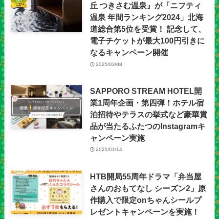
丘 つきさむ温泉』が「ニフティ
温泉 年間ランキング2024」北海
道総合第5位を受賞！ 記念して、
電子チケットが最大100円引きに
なるキャンペーン開催
2025/03/08
SAPPORO STREAM HOTEL開
業1周年企画・第四弾！ホテル宿
泊招待やテラスの挙式など豪華賞
品が当たるふたつのInstagramキ
ャンペーン実施
2025/01/14
HTB開局55周年ドラマ「弁当屋
さんのおもてなし シーズン2」原
作購入で限定onちゃんシールプ
レゼントキャンペーンを実施！