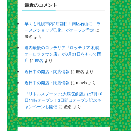
最近のコメント
早くも札幌市内2店舗目！南区石山に「ラ
ーメンショップ〇化」がオープン予定
に
匿名
より
道内最後のロッテリア『ロッテリア 札幌
オーロラタウン店』が3月31日をもって閉
店
に
匿名
より
近日中の開店・閉店情報
に
匿名
より
近日中の開店・閉店情報
に
mavis
より
『リトルスプーン 北大病院前店』は7月10
日11時オープン！3日間はオープン記念キ
ャンペーンも開催
に
匿名
より