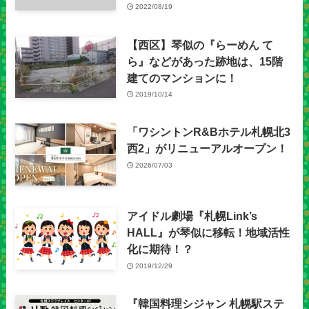
2022/08/19
【西区】琴似の『らーめん て
ら』などがあった跡地は、15階
建てのマンションに！
2019/10/14
「ワシントンR&Bホテル札幌北3
西2」がリニューアルオープン！
2026/07/03
アイドル劇場『札幌Link’s
HALL』が琴似に移転！地域活性
化に期待！？
2019/12/29
『韓国料理シジャン 札幌駅ステ