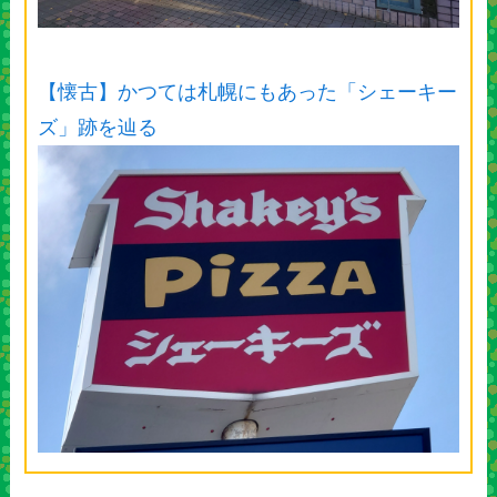
【懐古】かつては札幌にもあった「シェーキー
ズ」跡を辿る