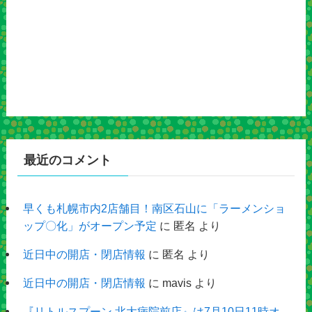
最近のコメント
早くも札幌市内2店舗目！南区石山に「ラーメンショ
ップ〇化」がオープン予定
に
匿名
より
近日中の開店・閉店情報
に
匿名
より
近日中の開店・閉店情報
に
mavis
より
『リトルスプーン 北大病院前店』は7月10日11時オ