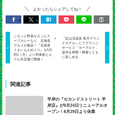
よかったらシェアしてね！
ごろっと野菜が入ったス
『定山渓温泉 章月グラン
ープカレーなど、北海道
ドホテル』にてラウンジ
グルメが集結！『北海道
サービス「ヨーグルト」
うまいもんめぐり』を5月
提供を再開！蜂蜜ととも
9日（月）より和食処とん
に楽しめる
でん全店舗で開催！
関連記事
平岸の『セカンドストリート 平
岸店』が9月24日リニューアルオ
ープン！8月29日より休業