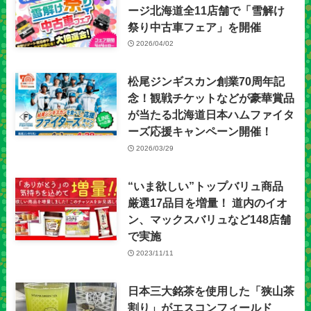
ージ北海道全11店舗で「雪解け
祭り中古車フェア」を開催
2026/04/02
松尾ジンギスカン創業70周年記
念！観戦チケットなどが豪華賞品
が当たる北海道日本ハムファイタ
ーズ応援キャンペーン開催！
2026/03/29
“いま欲しい”トップバリュ商品
厳選17品目を増量！ 道内のイオ
ン、マックスバリュなど148店舗
で実施
2023/11/11
日本三大銘茶を使用した「狭山茶
割り」がエスコンフィールド