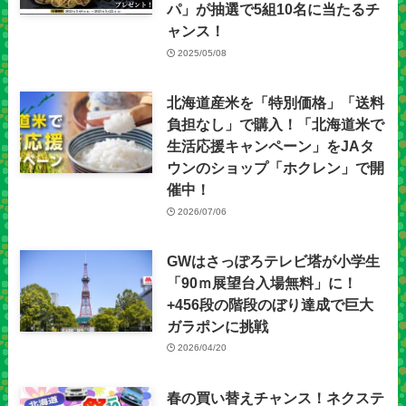
パ」が抽選で5組10名に当たるチ
ャンス！
2025/05/08
北海道産米を「特別価格」「送料
負担なし」で購入！「北海道米で
生活応援キャンペーン」をJAタ
ウンのショップ「ホクレン」で開
催中！
2026/07/06
GWはさっぽろテレビ塔が小学生
「90ｍ展望台入場無料」に！
+456段の階段のぼり達成で巨大
ガラポンに挑戦
2026/04/20
春の買い替えチャンス！ネクステ