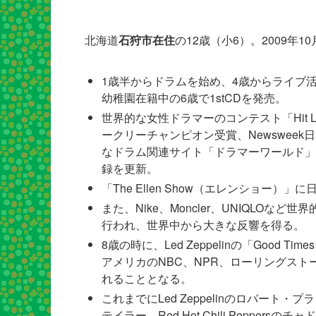
北海道
石狩市在住
の12歳（小6）。2009年1
1歳半からドラムを始め、4歳からライブ
幼稚園在籍中の6歳で1stCDを発売。
世界的な女性ドラマーのコンテスト「Hit Li
ークリーチャンピオン受賞、Newsweek
なドラム関連サイト「ドラマーワールド」の
録を更新。
「The Ellen Show（エレンショー
また、Nike、Moncler、UNIQLO
行われ、世界中から大きな反響を得る。
8歳の時に、Led Zeppelinの「Good 
アメリカのNBC、NPR、ローリングスト
れることとなる。
これまでにLed Zeppelinのロバート・プ
テイラー、Red Hot Chili Peppersの