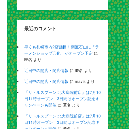
最近のコメント
早くも札幌市内2店舗目！南区石山に「ラ
ーメンショップ〇化」がオープン予定
に
匿名
より
近日中の開店・閉店情報
に
匿名
より
近日中の開店・閉店情報
に
mavis
より
『リトルスプーン 北大病院前店』は7月10
日11時オープン！3日間はオープン記念キ
ャンペーンも開催
に
匿名
より
『リトルスプーン 北大病院前店』は7月10
日11時オープン！3日間はオープン記念キ
ャンペーンも開催
に
匿名
より