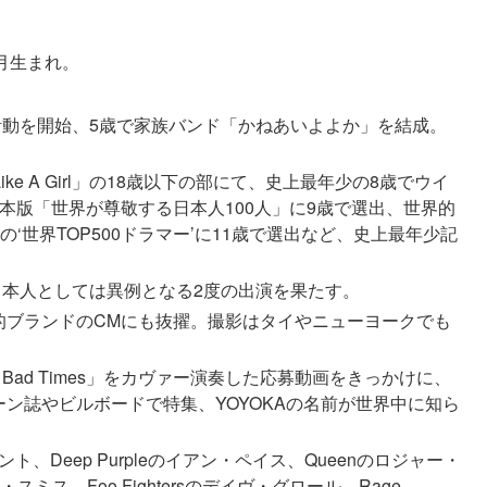
0月生まれ。
活動を開始、5歳で家族バンド「かねあいよよか」を結成。
ke A Girl」の18歳以下の部にて、史上最年少の8歳でウイ
日本版「世界が尊敬する日本人100人」に9歳で選出、世界的
‘世界TOP500ドラマー’に11歳で選出など、史上最年少記
）」に日本人としては異例となる2度の出演を果たす。
など世界的ブランドのCMにも抜擢。撮影はタイやニューヨークでも
Times Bad Times」をカヴァー演奏した応募動画をきっかけに、
ーン誌やビルボードで特集、YOYOKAの名前が世界中に知ら
ラント、Deep Purpleのイアン・ペイス、Queenのロジャー・
チャド・スミス、Foo Fightersのデイヴ・グロール、Rage