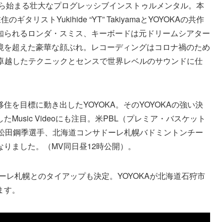
トロから始まる壮大なプログレッシブインストゥルメンタル。本
タリストYukihide “YT” TakiyamaとYOYOKAの共作
知られるロンダ・スミス、キーボードは元ドリームシアター
境を超えた豪華な顔ぶれ。レコーディングはコロナ禍のため
の卓越したテクニックとセンスで世界レベルのサウンドに仕
を目標に動き出したYOYOKA。そのYOYOKAの強い決
usic Videoにも注目。米PBL（プレミア・バスケット
在籍する松田鋼季選手、北海道コンサドーレ札幌バドミントンチー
りました。（MV同日昼12時公開）。
ーレ札幌とのタイアップも決定。YOYOKAが北海道石狩市
ます。