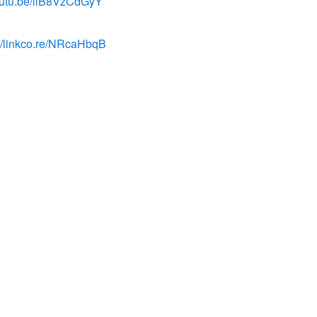
outu.be/llB8VzCdGyY
://linkco.re/NRcaHbqB