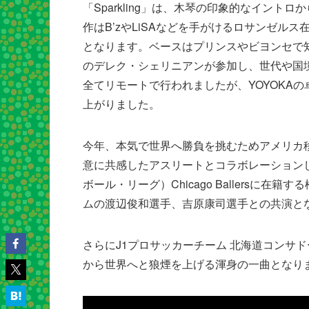
「Sparkling」は、木琴の印象的なイン
作はB’zやLiSAなどを手がけるロサンゼルス在住のギ
となります。ベースはプリンスやビヨンセで
のデレク・シェリニアンが参加し、世代や国
全てリモートで行われましたが、YOYOKA
上がりました。
今年、本気で世界へ勝負を挑むためアメリカ移住
意に共感したアスリートとコラボレーションしたM
ボール・リーグ）Chicago Ballersに
ムの渡辺俊和選手、吉原康司選手との共演とな
さらにJ1プロサッカーチーム 北海道コンサド
から世界へと狼煙を上げる渾身の一曲となり