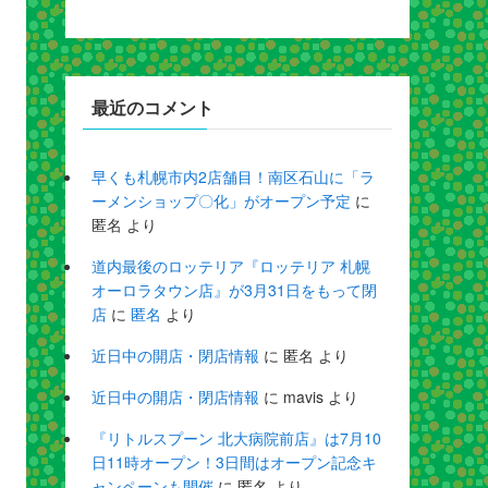
最近のコメント
早くも札幌市内2店舗目！南区石山に「ラ
ーメンショップ〇化」がオープン予定
に
匿名
より
道内最後のロッテリア『ロッテリア 札幌
オーロラタウン店』が3月31日をもって閉
店
に
匿名
より
近日中の開店・閉店情報
に
匿名
より
近日中の開店・閉店情報
に
mavis
より
『リトルスプーン 北大病院前店』は7月10
日11時オープン！3日間はオープン記念キ
ャンペーンも開催
に
匿名
より