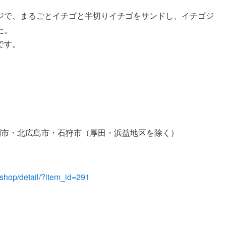
ジで、まるごとイチゴと半切りイチゴをサンドし、イチゴジ
た。
です。
別市・北広島市・石狩市（厚田・浜益地区を除く）
/shop/detail/?item_id=291