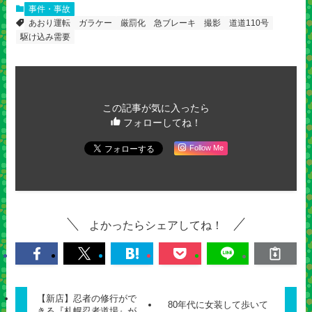
事件・事故
あおり運転
ガラケー
厳罰化
急ブレーキ
撮影
道道110号
駆け込み需要
この記事が気に入ったら
フォローしてね！
Follow Me
よかったらシェアしてね！
【新店】忍者の修行がで
80年代に女装して歩いて
きる『札幌忍者道場』が