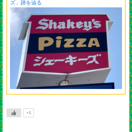
ズ」跡を辿る
+1