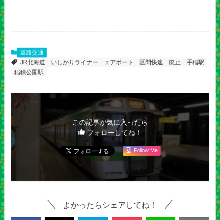
道路交通
JR北海道
いしかりライナー
エアポート
区間快速
廃止
手稲駅
稲積公園駅
この記事が気に入ったら
フォローしてね！
Follow Me
よかったらシェアしてね！