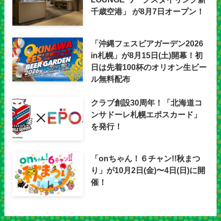
千歳空港」 が8月7日オープン！
「沖縄フェスビアガーデン2026
in札幌」が8月15日(土)開幕！初
日は先着100杯のオリオン生ビー
ル無料配布
クラブ創設30周年！「北海道コ
ンサドーレ札幌エポスカード」
を発行！
「onちゃん！６チャン!!秋まつ
り」が10月2日(金)〜4日(日)に開
催！