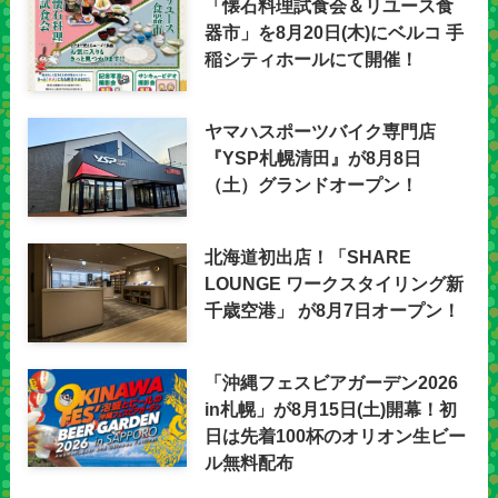
「懐石料理試食会＆リユース食
器市」を8月20日(木)にベルコ 手
稲シティホールにて開催！
ヤマハスポーツバイク専門店
『YSP札幌清田』が8月8日
（土）グランドオープン！
北海道初出店！「SHARE
LOUNGE ワークスタイリング新
千歳空港」 が8月7日オープン！
「沖縄フェスビアガーデン2026
in札幌」が8月15日(土)開幕！初
日は先着100杯のオリオン生ビー
ル無料配布