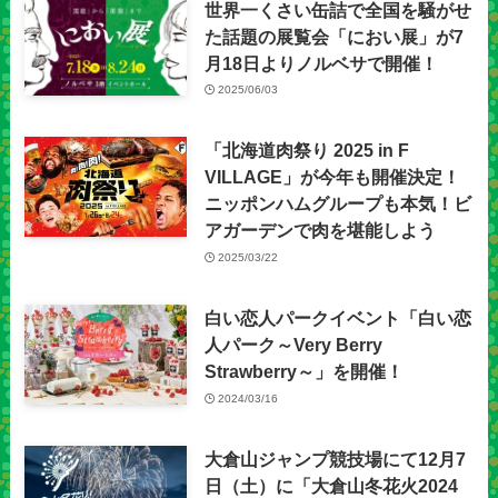
世界一くさい缶詰で全国を騒がせ
た話題の展覧会「におい展」が7
月18日よりノルベサで開催！
2025/06/03
「北海道肉祭り 2025 in F
VILLAGE」が今年も開催決定！
ニッポンハムグループも本気！ビ
アガーデンで肉を堪能しよう
2025/03/22
白い恋人パークイベント「白い恋
人パーク～Very Berry
Strawberry～」を開催！
2024/03/16
大倉山ジャンプ競技場にて12月7
日（土）に「大倉山冬花火2024