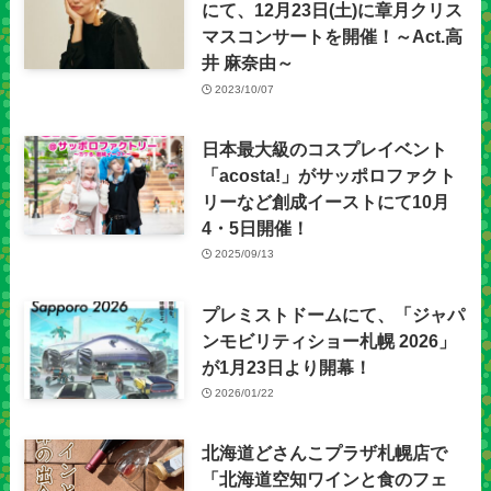
にて、12月23日(土)に章月クリス
マスコンサートを開催！～Act.高
井 麻奈由～
2023/10/07
日本最大級のコスプレイベント
「acosta!」がサッポロファクト
リーなど創成イーストにて10月
4・5日開催！
2025/09/13
プレミストドームにて、「ジャパ
ンモビリティショー札幌 2026」
が1月23日より開幕！
2026/01/22
北海道どさんこプラザ札幌店で
「北海道空知ワインと食のフェ