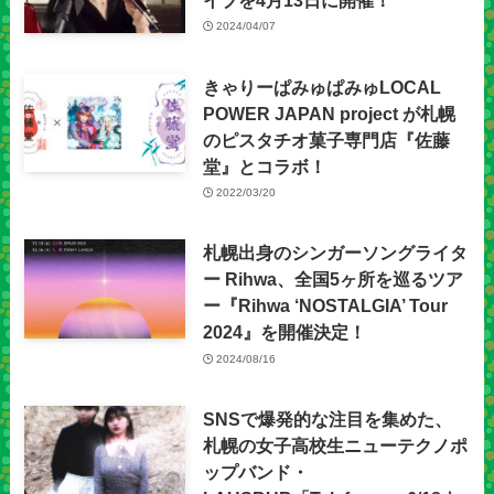
2024/04/07
きゃりーぱみゅぱみゅLOCAL
POWER JAPAN project が札幌
のピスタチオ菓子専門店『佐藤
堂』とコラボ！
2022/03/20
札幌出身のシンガーソングライタ
ー Rihwa、全国5ヶ所を巡るツア
ー『Rihwa ‘NOSTALGIA’ Tour
2024』を開催決定！
2024/08/16
SNSで爆発的な注目を集めた、
札幌の女子高校生ニューテクノポ
ップバンド・