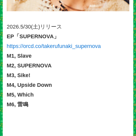
2026.5/30(土)リリース
EP「SUPERNOVA」
https://orcd.co/takerufunaki_supernova
M1, Slave
M2, SUPERNOVA
M3, Sike!
M4, Upside Down
M5, Which
M6, 雷鳴