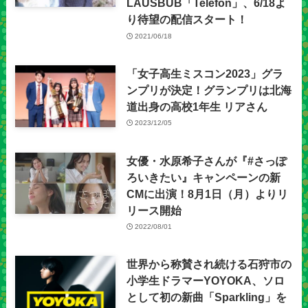
LAUSBUB「Telefon」、6/18よ
り待望の配信スタート！
2021/06/18
「女子高生ミスコン2023」グラ
ンプリが決定！グランプリは北海
道出身の高校1年生 リアさん
2023/12/05
女優・水原希子さんが『#さっぽ
ろいきたい』キャンペーンの新
CMに出演！8月1日（月）よりリ
リース開始
2022/08/01
​世界から称賛され続ける石狩市の
小学生ドラマーYOYOKA、ソロ
として初の新曲「Sparkling」を