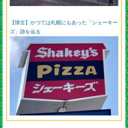
【懐古】かつては札幌にもあった「シェーキー
ズ」跡を辿る