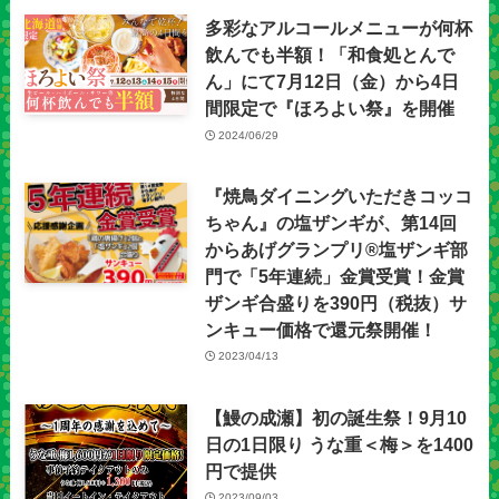
多彩なアルコールメニューが何杯
飲んでも半額！「和食処とんで
ん」にて7月12日（金）から4日
間限定で『ほろよい祭』を開催
2024/06/29
『焼鳥ダイニングいただきコッコ
ちゃん』の塩ザンギが、第14回
からあげグランプリ®塩ザンギ部
門で「5年連続」金賞受賞！金賞
ザンギ合盛りを390円（税抜）サ
ンキュー価格で還元祭開催！
2023/04/13
【鰻の成瀬】初の誕生祭！9月10
日の1日限り うな重＜梅＞を1400
円で提供
2023/09/03