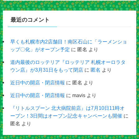
最近のコメント
早くも札幌市内2店舗目！南区石山に「ラーメンショ
ップ〇化」がオープン予定
に
匿名
より
道内最後のロッテリア『ロッテリア 札幌オーロラタ
ウン店』が3月31日をもって閉店
に
匿名
より
近日中の開店・閉店情報
に
匿名
より
近日中の開店・閉店情報
に
mavis
より
『リトルスプーン 北大病院前店』は7月10日11時オ
ープン！3日間はオープン記念キャンペーンも開催
に
匿名
より