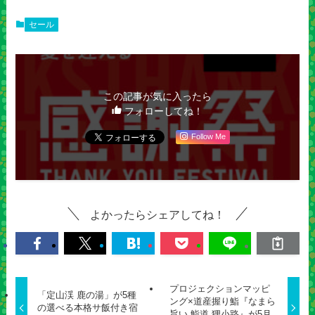
セール
この記事が気に入ったら
フォローしてね！
Follow Me
よかったらシェアしてね！
プロジェクションマッピ
「定山渓 鹿の湯」が5種
ング×道産握り鮨『なまら
の選べる本格サ飯付き宿
旨い 鮨道 狸小路』が5月