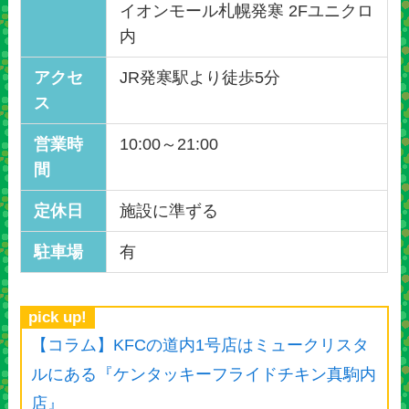
イオンモール札幌発寒 2Fユニクロ
内
アクセ
JR発寒駅より徒歩5分
ス
営業時
10:00～21:00
間
定休日
施設に準ずる
駐車場
有
pick up!
【コラム】KFCの道内1号店はミュークリスタ
ルにある『ケンタッキーフライドチキン真駒内
店』