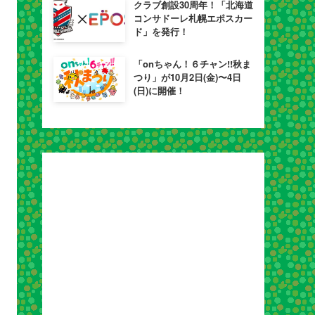
クラブ創設30周年！「北海道
コンサドーレ札幌エポスカー
ド」を発行！
「onちゃん！６チャン!!秋ま
つり」が10月2日(金)〜4日
(日)に開催！