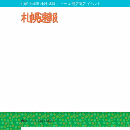
札幌 北海道 地域 速報 ニュース 開店閉店 イベント
ホーム
江別
閉店