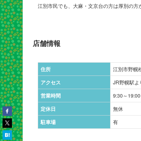
江別市民でも、大麻・文京台の方は厚別の方
店舗情報
住所
江別市野幌松
アクセス
JR野幌駅よ
営業時間
9:30～19:00
定休日
無休
駐車場
有