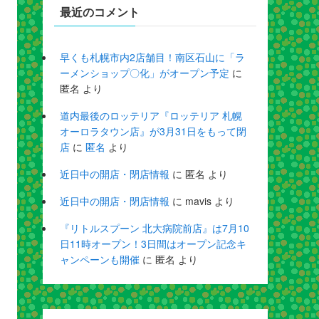
最近のコメント
早くも札幌市内2店舗目！南区石山に「ラ
ーメンショップ〇化」がオープン予定
に
匿名
より
道内最後のロッテリア『ロッテリア 札幌
オーロラタウン店』が3月31日をもって閉
店
に
匿名
より
近日中の開店・閉店情報
に
匿名
より
近日中の開店・閉店情報
に
mavis
より
『リトルスプーン 北大病院前店』は7月10
日11時オープン！3日間はオープン記念キ
ャンペーンも開催
に
匿名
より