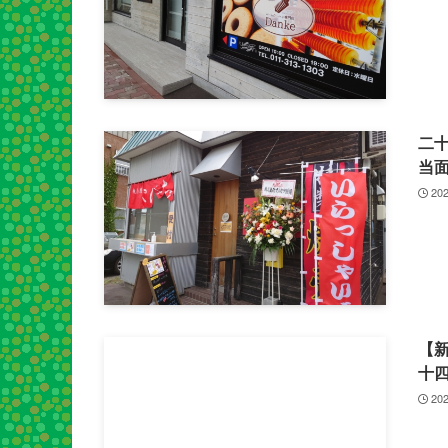
二
当
202
【
十
202