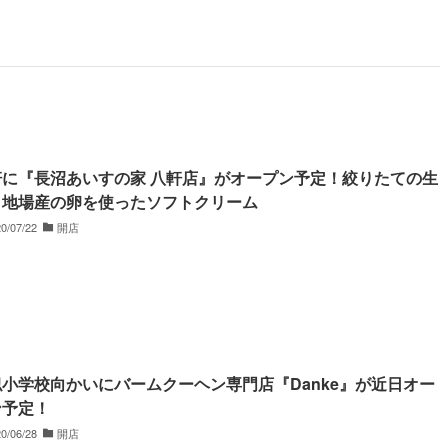
軒に『長沼あいすの家 八軒店』がオープン予定！絞りたての生
と地場産の卵を使ったソフトクリーム
0/07/22
開店
小学校向かいにバームクーヘン専門店『Danke』が近日オー
ン予定！
0/06/28
開店