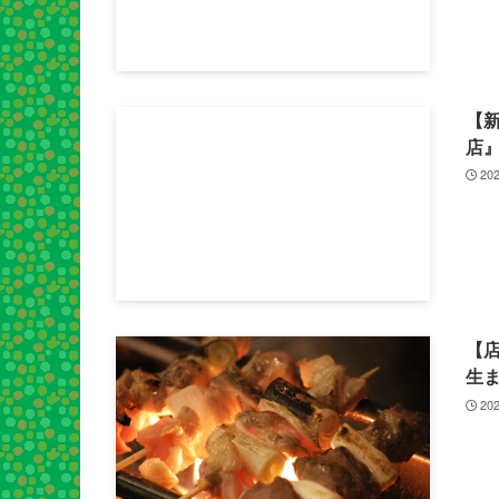
【新
店』
202
【
生ま
202