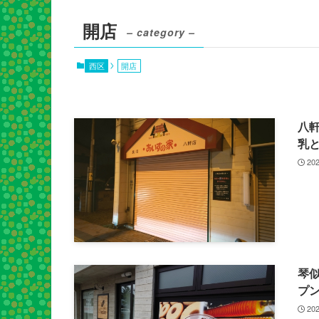
開店
– category –
西区
開店
八
乳
202
琴似
プ
202