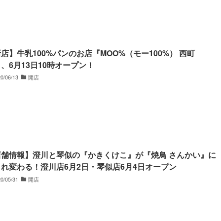
店】牛乳100%パンのお店『MOO%（モー100%） 西町
、6月13日10時オープン！
0/06/13
開店
店舗情報】澄川と琴似の『かきくけこ』が『焼鳥 さんかい』に
れ変わる！澄川店6月2日・琴似店6月4日オープン
0/05/31
開店