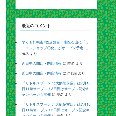
最近のコメント
早くも札幌市内2店舗目！南区石山に「ラ
ーメンショップ〇化」がオープン予定
に
匿名
より
近日中の開店・閉店情報
に
匿名
より
近日中の開店・閉店情報
に
mavis
より
『リトルスプーン 北大病院前店』は7月10
日11時オープン！3日間はオープン記念キ
ャンペーンも開催
に
匿名
より
『リトルスプーン 北大病院前店』は7月10
日11時オープン！3日間はオープン記念キ
ャンペーンも開催
に
匿名
より