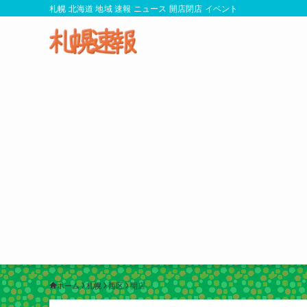
札幌 北海道 地域 速報 ニュース 開店閉店 イベント
ホーム
札幌
西区
開店