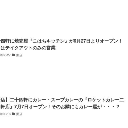
十四軒に焼売屋『こはちキッチン』が6月27日よりオープン！
面はテイクアウトのみの営業
0/06/27
開店
新店】二十四軒にカレー・スープカレーの『ロケットカレー二
四軒店』7月7日オープン！そのお隣にもカレー屋が・・・？
0/06/18
開店