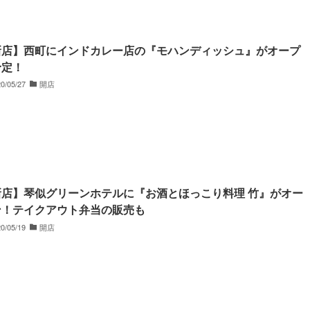
新店】西町にインドカレー店の『モハンディッシュ』がオープ
予定！
0/05/27
開店
新店】琴似グリーンホテルに『お酒とほっこり料理 竹』がオー
ン！テイクアウト弁当の販売も
0/05/19
開店