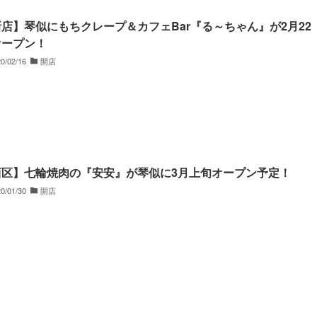
店】琴似にもちクレープ＆カフェBar『る～ちゃん』が2月22
オープン！
0/02/16
開店
西区】七輪焼肉の『安安』が琴似に3月上旬オープン予定！
0/01/30
開店