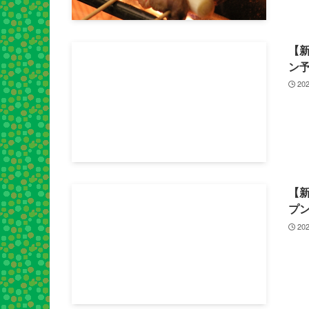
【
ン
202
【
プ
202