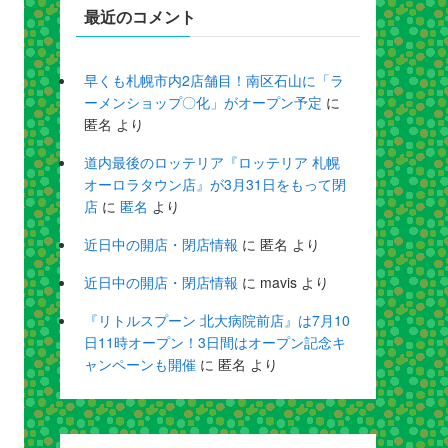
最近のコメント
早くも札幌市内2店舗目！南区石山に「ラ
ーメンショップ〇化」がオープン予定
に
匿名
より
道内最後のロッテリア『ロッテリア 札幌
オーロラタウン店』が3月31日をもって閉
店
に
匿名
より
近日中の開店・閉店情報
に
匿名
より
近日中の開店・閉店情報
に
mavis
より
『リトルスプーン 北大病院前店』は7月10
日11時オープン！3日間はオープン記念キ
ャンペーンも開催
に
匿名
より