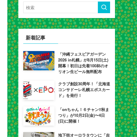
新着記事
「沖縄フェスビアガーデン
2026 in札幌」が8月15日(土)
開幕！初日は先着100杯のオ
リオン生ビール無料配布
クラブ創設30周年！「北海道
コンサドーレ札幌エポスカー
ド」を発行！
「onちゃん！６チャン!!秋ま
つり」が10月2日(金)〜4日
(日)に開催！
地下街オーロラタウンに「吉