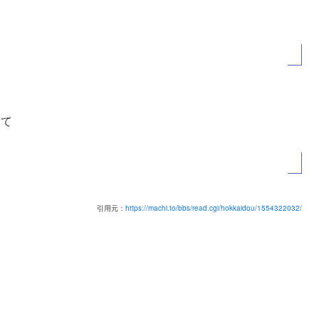
んて
引用元：
https://machi.to/bbs/read.cgi/hokkaidou/1554322032/