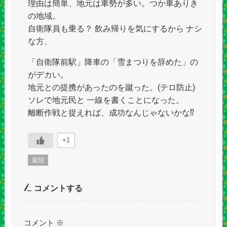
理由は簡単、地元は車勢が多い。つか車ありき
の地域。
自衛隊員も乗る？ 飲み帰りを気にするから ナシ
な方、
「自衛隊前駅」降車の「雪まつりを辞めた」の
がデカい。
地元との提携があったのを蹴った。(テロ防止)
ソレで地元民と 一線を書くことになった。
離断作戦と捉えれば、成功なんじゃないかな⁉︎
+1
返信
コメントする
コメント
※