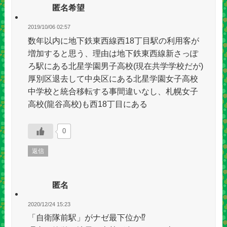
匿名希望
2019/10/06 02:57
数年以内に地下鉄東西線西18丁目駅の利用客が
増加すると思う、理由は地下鉄東西線新さっぽ
ろ駅にある北星学園男子高校(現在共学学校だが)
厚別区退去して中央区にある北星学園女子高校
中学校と統合移転する事間違いなし、札幌女子
高校(龍谷高校)も西18丁目にある
0
返信
匿名
2020/12/24 15:23
「自衛隊前駅」がナゼ最下位か⁉︎