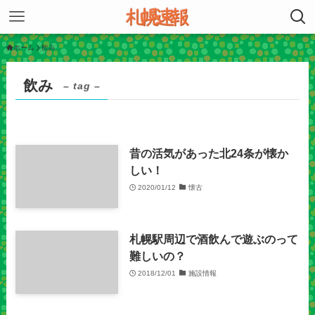
ホーム
飲み
飲み
– tag –
昔の活気があった北24条が懐か
しい！
2020/01/12
懐古
札幌駅周辺で酒飲んで遊ぶのって
難しいの？
2018/12/01
施設情報