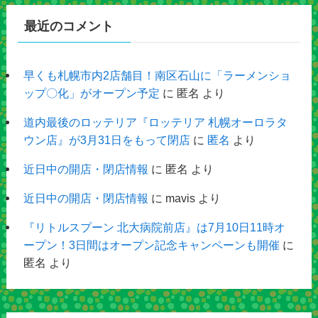
最近のコメント
早くも札幌市内2店舗目！南区石山に「ラーメンショ
ップ〇化」がオープン予定
に
匿名
より
道内最後のロッテリア『ロッテリア 札幌オーロラタ
ウン店』が3月31日をもって閉店
に
匿名
より
近日中の開店・閉店情報
に
匿名
より
近日中の開店・閉店情報
に
mavis
より
『リトルスプーン 北大病院前店』は7月10日11時オ
ープン！3日間はオープン記念キャンペーンも開催
に
匿名
より