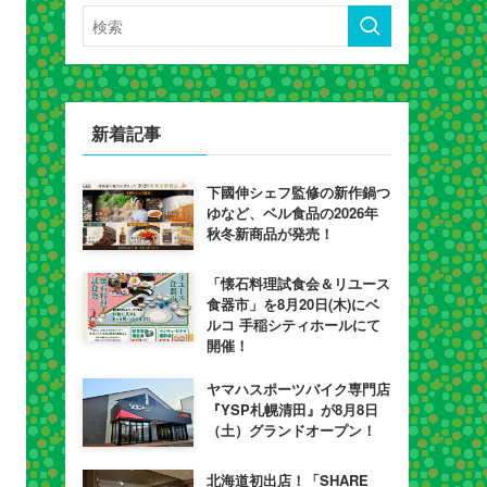
新着記事
下國伸シェフ監修の新作鍋つ
ゆなど、ベル食品の2026年
秋冬新商品が発売！
「懐石料理試食会＆リユース
食器市」を8月20日(木)にベ
ルコ 手稲シティホールにて
開催！
ヤマハスポーツバイク専門店
『YSP札幌清田』が8月8日
（土）グランドオープン！
北海道初出店！「SHARE