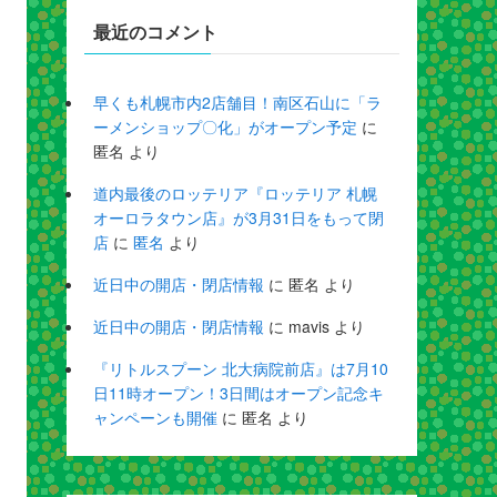
最近のコメント
早くも札幌市内2店舗目！南区石山に「ラ
ーメンショップ〇化」がオープン予定
に
匿名
より
道内最後のロッテリア『ロッテリア 札幌
オーロラタウン店』が3月31日をもって閉
店
に
匿名
より
近日中の開店・閉店情報
に
匿名
より
近日中の開店・閉店情報
に
mavis
より
『リトルスプーン 北大病院前店』は7月10
日11時オープン！3日間はオープン記念キ
ャンペーンも開催
に
匿名
より