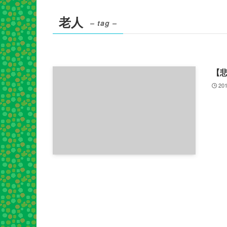
老人
– tag –
【悲
201