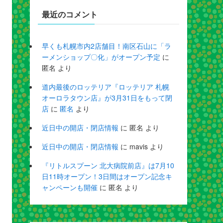
最近のコメント
早くも札幌市内2店舗目！南区石山に「ラ
ーメンショップ〇化」がオープン予定
に
匿名
より
道内最後のロッテリア『ロッテリア 札幌
オーロラタウン店』が3月31日をもって閉
店
に
匿名
より
近日中の開店・閉店情報
に
匿名
より
近日中の開店・閉店情報
に
mavis
より
『リトルスプーン 北大病院前店』は7月10
日11時オープン！3日間はオープン記念キ
ャンペーンも開催
に
匿名
より