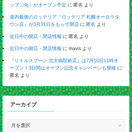
ップ〇化」がオープン予定
に
匿名
より
道内最後のロッテリア『ロッテリア 札幌オーロラタ
ウン店』が3月31日をもって閉店
に
匿名
より
近日中の開店・閉店情報
に
匿名
より
近日中の開店・閉店情報
に
mavis
より
『リトルスプーン 北大病院前店』は7月10日11時オ
ープン！3日間はオープン記念キャンペーンも開催
に
匿名
より
アーカイブ
ア
ー