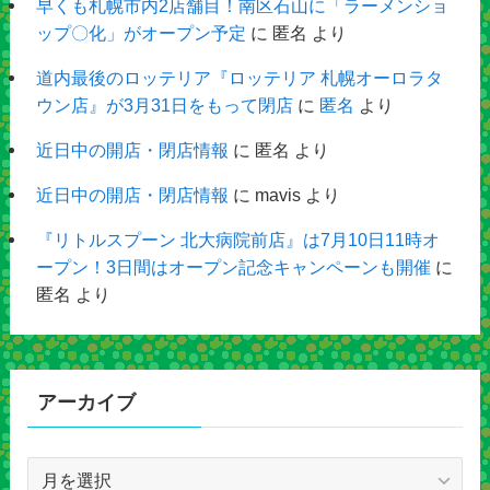
早くも札幌市内2店舗目！南区石山に「ラーメンショ
ップ〇化」がオープン予定
に
匿名
より
道内最後のロッテリア『ロッテリア 札幌オーロラタ
ウン店』が3月31日をもって閉店
に
匿名
より
近日中の開店・閉店情報
に
匿名
より
近日中の開店・閉店情報
に
mavis
より
『リトルスプーン 北大病院前店』は7月10日11時オ
ープン！3日間はオープン記念キャンペーンも開催
に
匿名
より
アーカイブ
ア