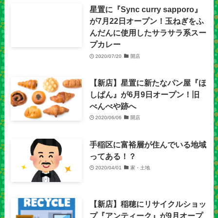
星置に『Sync curry sapporo』
が7月22日オープン！玉ねぎをふ
んだんに使用したサラサラ系スー
プカレー
2020/07/20
開店
【新店】星置に新たなパン屋『ほ
しぱん』が6月9日オープン！旧
べんべや跡へ
2020/06/06
開店
手稲区に富裕層が住んでいる地域
ってある！？
2020/04/01
家・土地
【新店】稲穂にリサイクルショッ
プ『アンティーク』が9月オープ