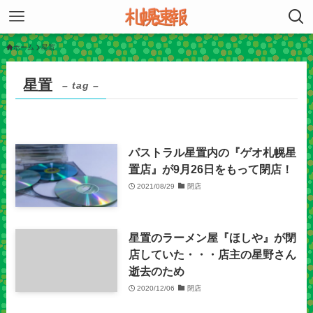
ホーム
星置
星置
– tag –
パストラル星置内の『ゲオ札幌星
置店』が9月26日をもって閉店！
2021/08/29
閉店
星置のラーメン屋『ほしや』が閉
店していた・・・店主の星野さん
逝去のため
2020/12/06
閉店