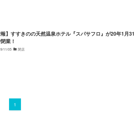
報】すすきのの天然温泉ホテル『スパサフロ』が20年1月31
で閉業！
9/11/05
閉店
1