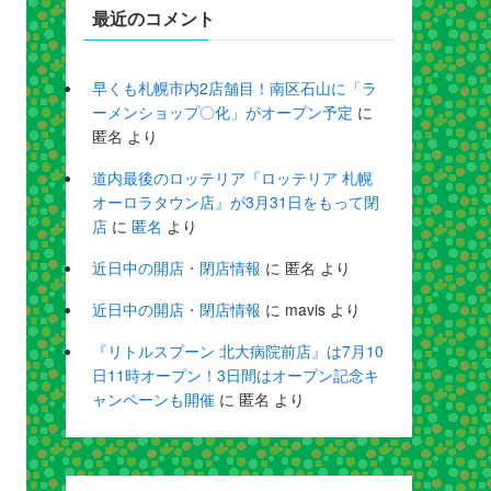
最近のコメント
早くも札幌市内2店舗目！南区石山に「ラ
ーメンショップ〇化」がオープン予定
に
匿名
より
道内最後のロッテリア『ロッテリア 札幌
オーロラタウン店』が3月31日をもって閉
店
に
匿名
より
近日中の開店・閉店情報
に
匿名
より
近日中の開店・閉店情報
に
mavis
より
『リトルスプーン 北大病院前店』は7月10
日11時オープン！3日間はオープン記念キ
ャンペーンも開催
に
匿名
より