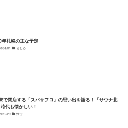
20年札幌の主な予定
0/01/01
まとめ
月末で閉店する「スパサフロ」の思い出を語る！「サウナ北
」時代も懐かしい！
9/12/29
懐古