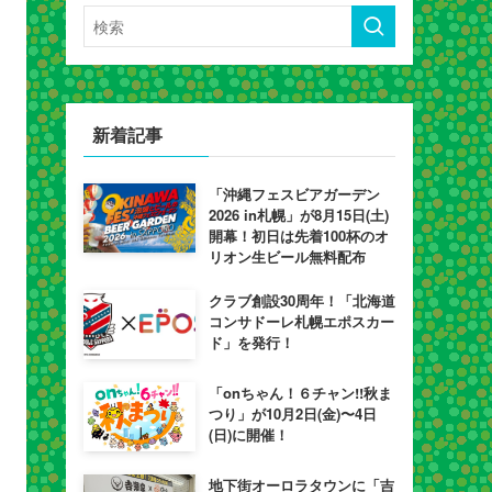
新着記事
「沖縄フェスビアガーデン
2026 in札幌」が8月15日(土)
開幕！初日は先着100杯のオ
リオン生ビール無料配布
クラブ創設30周年！「北海道
コンサドーレ札幌エポスカー
ド」を発行！
「onちゃん！６チャン!!秋ま
つり」が10月2日(金)〜4日
(日)に開催！
地下街オーロラタウンに「吉