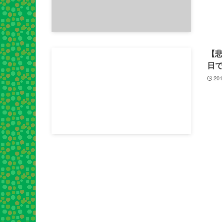
【悲
日
201