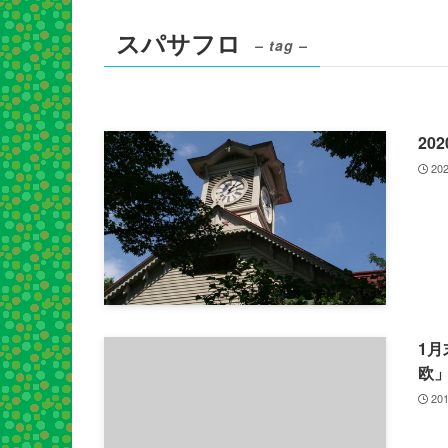
スパサフロ
– tag –
20
202
1
欧
201