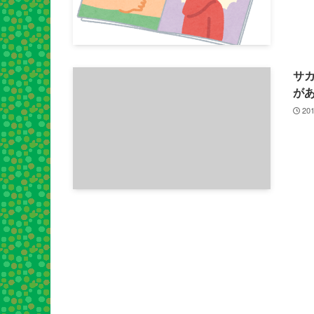
サ
が
201