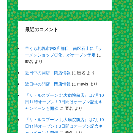
最近のコメント
早くも札幌市内2店舗目！南区石山に「ラ
ーメンショップ〇化」がオープン予定
に
匿名
より
近日中の開店・閉店情報
に
匿名
より
近日中の開店・閉店情報
に
mavis
より
『リトルスプーン 北大病院前店』は7月10
日11時オープン！3日間はオープン記念キ
ャンペーンも開催
に
匿名
より
『リトルスプーン 北大病院前店』は7月10
日11時オープン！3日間はオープン記念キ
ャンペーンも開催
に
匿名
より