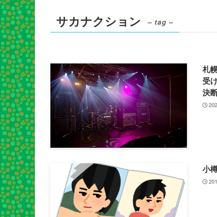
サカナクション
– tag –
札幌
受
決
202
小
201