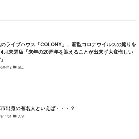
のライブハウス「COLONY」、新型コロナウイルスの煽りを
け4月末閉店「来年の20周年を迎えることが出来ず大変悔しい
断」
0/04/12
閉店
樽市出身の有名人といえば・・・？
9/11/01
人物