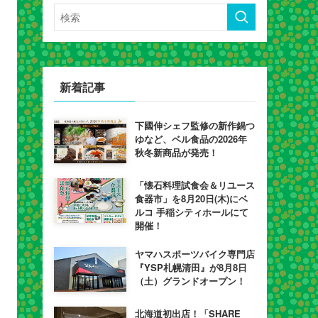
新着記事
下國伸シェフ監修の新作鍋つ
ゆなど、ベル食品の2026年
秋冬新商品が発売！
「懐石料理試食会＆リユース
食器市」を8月20日(木)にベ
ルコ 手稲シティホールにて
開催！
ヤマハスポーツバイク専門店
『YSP札幌清田』が8月8日
（土）グランドオープン！
北海道初出店！「SHARE