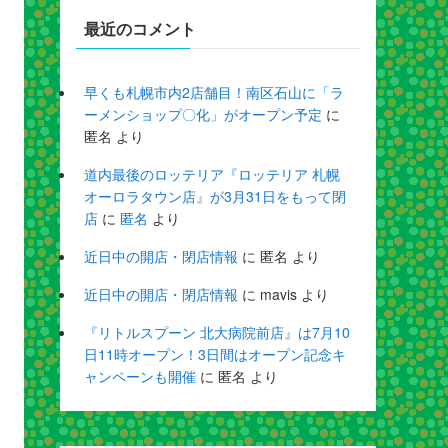
最近のコメント
早くも札幌市内2店舗目！南区石山に「ラ
ーメンショップ〇化」がオープン予定
に
匿名
より
道内最後のロッテリア『ロッテリア 札幌
オーロラタウン店』が3月31日をもって閉
店
に
匿名
より
近日中の開店・閉店情報
に
匿名
より
近日中の開店・閉店情報
に
mavis
より
『リトルスプーン 北大病院前店』は7月10
日11時オープン！3日間はオープン記念キ
ャンペーンも開催
に
匿名
より