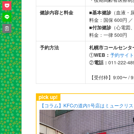
健診内容と料金
■基本健診
（血液・
料金：国保 600円 ／ 
■付加健診
（心電図
料金：一律 500円
予約方法
札幌市コールセンタ
①
WEB：
予約サイト
②
電話：
011-222-
【受付枠】9:00〜 / 9:30
pick up!
【コラム】KFCの道内1号店はミュークリ