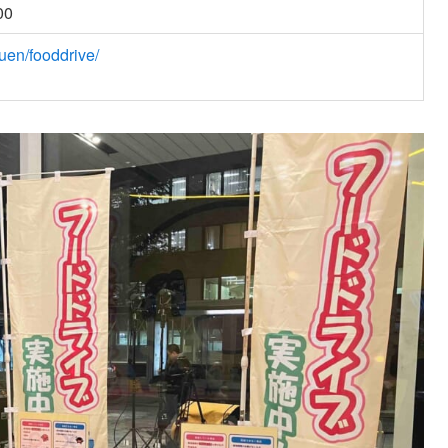
0
uen/fooddrive/