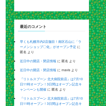
最近のコメント
早くも札幌市内2店舗目！南区石山に「ラ
ーメンショップ〇化」がオープン予定
に
匿名
より
近日中の開店・閉店情報
に
匿名
より
近日中の開店・閉店情報
に
mavis
より
『リトルスプーン 北大病院前店』は7月10
日11時オープン！3日間はオープン記念キ
ャンペーンも開催
に
匿名
より
『リトルスプーン 北大病院前店』は7月10
日11時オープン！3日間はオープン記念キ