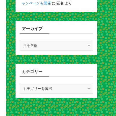
ャンペーンも開催
に
匿名
より
アーカイブ
ア
ー
カ
イ
ブ
カテゴリー
カ
テ
ゴ
リ
ー