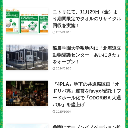
ニトリにて、11月29日（金）よ
り期間限定でタオルのリサイクル
回収を実施！
2024/11/18
酪農学園大学敷地内に「北海道立
動物愛護センター あいにきた」
をオープン！
2024/03/30
『4PLA』地下の共通席区画「オ
ドリバ席」運営をfavyが受託！フ
ードホール化で「ODORiBA 大通
バル」を盛上げ
2025/10/04
桑園にオープンイノベーション推