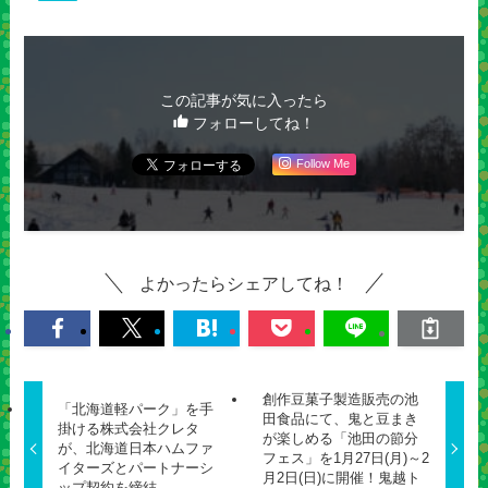
この記事が気に入ったら
フォローしてね！
Follow Me
よかったらシェアしてね！
創作豆菓子製造販売の池
「北海道軽パーク」を手
田食品にて、鬼と豆まき
掛ける株式会社クレタ
が楽しめる「池田の節分
が、北海道日本ハムファ
フェス」を1月27日(月)～2
イターズとパートナーシ
月2日(日)に開催！鬼越ト
ップ契約を締結