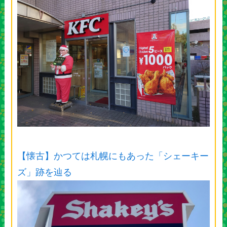
【懐古】かつては札幌にもあった「シェーキー
ズ」跡を辿る