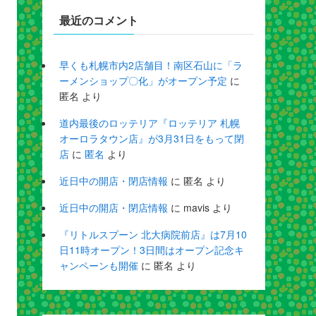
最近のコメント
早くも札幌市内2店舗目！南区石山に「ラ
ーメンショップ〇化」がオープン予定
に
匿名
より
道内最後のロッテリア『ロッテリア 札幌
オーロラタウン店』が3月31日をもって閉
店
に
匿名
より
近日中の開店・閉店情報
に
匿名
より
近日中の開店・閉店情報
に
mavis
より
『リトルスプーン 北大病院前店』は7月10
日11時オープン！3日間はオープン記念キ
ャンペーンも開催
に
匿名
より