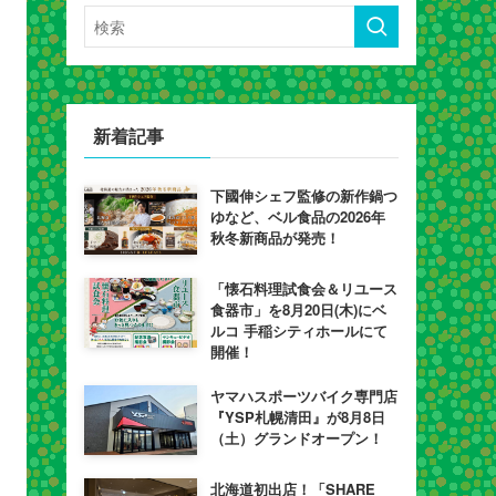
新着記事
下國伸シェフ監修の新作鍋つ
ゆなど、ベル食品の2026年
秋冬新商品が発売！
「懐石料理試食会＆リユース
食器市」を8月20日(木)にベ
ルコ 手稲シティホールにて
開催！
ヤマハスポーツバイク専門店
『YSP札幌清田』が8月8日
（土）グランドオープン！
北海道初出店！「SHARE