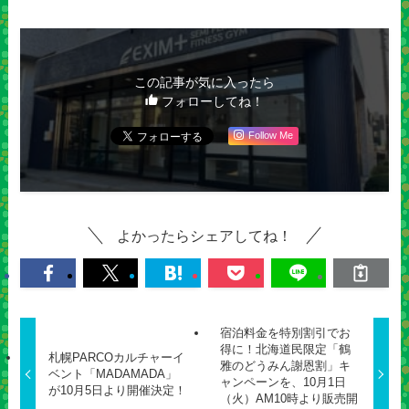
この記事が気に入ったら
フォローしてね！
Follow Me
よかったらシェアしてね！
宿泊料金を特別割引でお
得に！北海道民限定「鶴
札幌PARCOカルチャーイ
雅のどうみん謝恩割」キ
ベント「MADAMADA」
ャンペーンを、10月1日
が10月5日より開催決定！
（火）AM10時より販売開