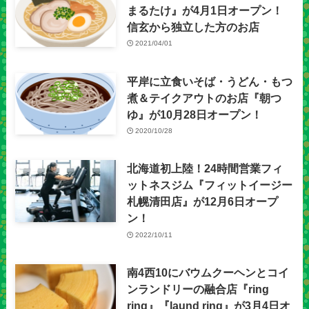
まるたけ』が4月1日オープン！
信玄から独立した方のお店
2021/04/01
平岸に立食いそば・うどん・もつ
煮＆テイクアウトのお店『朝つ
ゆ』が10月28日オープン！
2020/10/28
北海道初上陸！24時間営業フィ
ットネスジム『フィットイージー
札幌清田店』が12月6日オープ
ン！
2022/10/11
南4西10にバウムクーヘンとコイ
ンランドリーの融合店『ring
ring』『laund ring』が3月4日オ