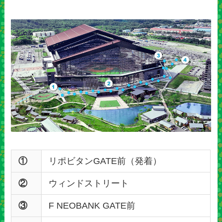
①
リポビタンGATE前（発着）
②
ウィンドストリート
③
F NEOBANK GATE前