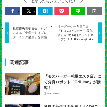
よかったらシェアしてね！
オーダーケーキ専門店
札幌市教育委員会、セガ
『しょんぴぃケーキ 琴似
による「中学生向けプロ
店』が9月14日グランドオ
グラミング講座」を実施
ープン！！ #ShonpyCake
関連記事
『モスバーガー札幌エスタ店』に
て分身ロボット「OriHime」が接
客！
2023/02/14
札幌の新生活を応援！『AOAO