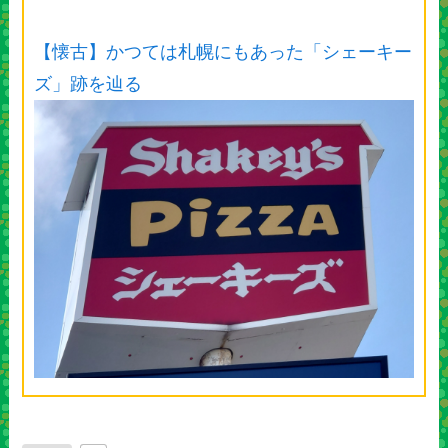
【懐古】かつては札幌にもあった「シェーキー
ズ」跡を辿る