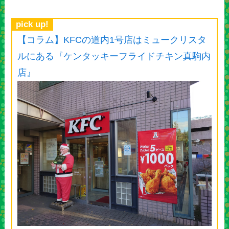
pick up!
【コラム】KFCの道内1号店はミュークリスタ
ルにある『ケンタッキーフライドチキン真駒内
店』