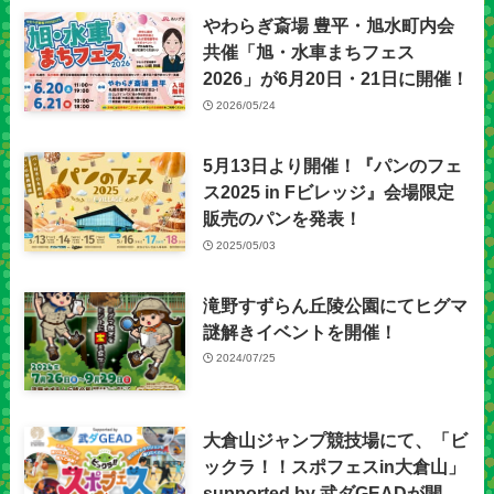
やわらぎ斎場 豊平・旭水町内会
共催「旭・水車まちフェス
2026」が6月20日・21日に開催！
2026/05/24
5月13日より開催！『パンのフェ
ス2025 in Fビレッジ』会場限定
販売のパンを発表！
2025/05/03
滝野すずらん丘陵公園にてヒグマ
謎解きイベントを開催！
2024/07/25
大倉山ジャンプ競技場にて、「ビ
ックラ！！スポフェスin大倉山」
supported by 武ダGEADが開