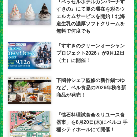
『ベッセルホテルカンパーナす
すきの』にて夏の滞在を彩るウ
ェルカムサービスを開始！北海
道生乳の濃厚ソフトクリームを
無料で何度でも
「すすきのクリーンオーシャン
プロジェクト2026」が9月12日
（土）に開催！
下國伸シェフ監修の新作鍋つゆ
など、ベル食品の2026年秋冬新
商品が発売！
「懐石料理試食会＆リユース食
器市」を8月20日(木)にベルコ 手
稲シティホールにて開催！