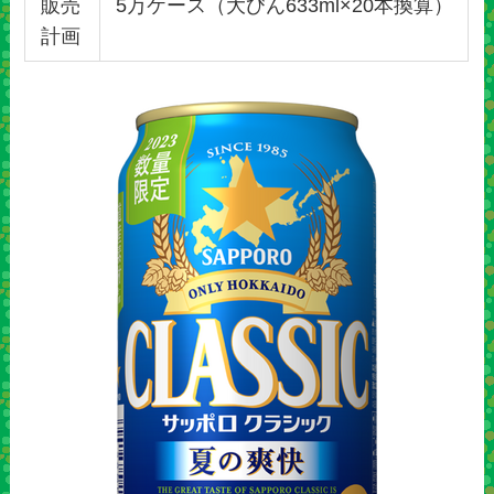
販売
5万ケース（大びん633ml×20本換算）
計画