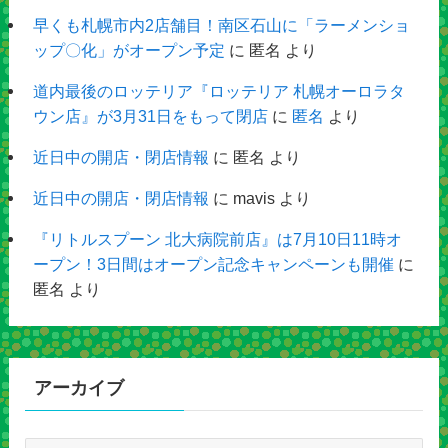
早くも札幌市内2店舗目！南区石山に「ラーメンショ
ップ〇化」がオープン予定
に
匿名
より
道内最後のロッテリア『ロッテリア 札幌オーロラタ
ウン店』が3月31日をもって閉店
に
匿名
より
近日中の開店・閉店情報
に
匿名
より
近日中の開店・閉店情報
に
mavis
より
『リトルスプーン 北大病院前店』は7月10日11時オ
ープン！3日間はオープン記念キャンペーンも開催
に
匿名
より
アーカイブ