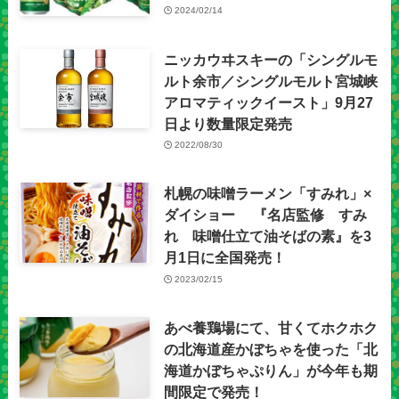
2024/02/14
ニッカウヰスキーの「シングルモ
ルト余市／シングルモルト宮城峡
アロマティックイースト」9月27
日より数量限定発売
2022/08/30
札幌の味噌ラーメン「すみれ」×
ダイショー 『名店監修 すみ
れ 味噌仕立て油そばの素』を3
月1日に全国発売！
2023/02/15
あべ養鶏場にて、甘くてホクホク
の北海道産かぼちゃを使った「北
海道かぼちゃぷりん」が今年も期
間限定で発売！