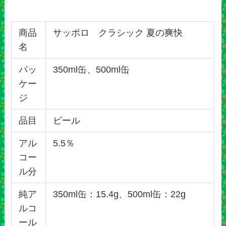
商品
サッポロ クラシック 夏の爽快
名
パッ
350ml缶、500ml缶
ケー
ジ
品目
ビール
アル
5.5％
コー
ル分
純ア
350ml缶：15.4g、500ml缶：22g
ルコ
ール