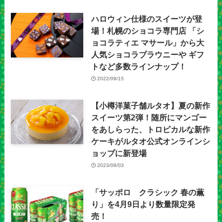
ハロウィン仕様のスイーツが登
場！札幌のショコラ専門店 「シ
ョコラティエ マサール」から大
人気ショコラブラウニーや ギフ
トなど多数ラインナップ！
2022/09/15
【小樽洋菓子舗ルタオ】夏の新作
スイーツ第2弾！随所にマンゴー
をあしらった、トロピカルな新作
ケーキがルタオ公式オンラインシ
ョップに新登場
2023/08/03
「サッポロ クラシック 春の薫
り」を4月9日より数量限定発
売！