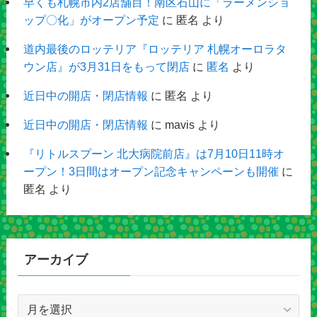
早くも札幌市内2店舗目！南区石山に「ラーメンショ
ップ〇化」がオープン予定
に
匿名
より
道内最後のロッテリア『ロッテリア 札幌オーロラタ
ウン店』が3月31日をもって閉店
に
匿名
より
近日中の開店・閉店情報
に
匿名
より
近日中の開店・閉店情報
に
mavis
より
『リトルスプーン 北大病院前店』は7月10日11時オ
ープン！3日間はオープン記念キャンペーンも開催
に
匿名
より
アーカイブ
ア