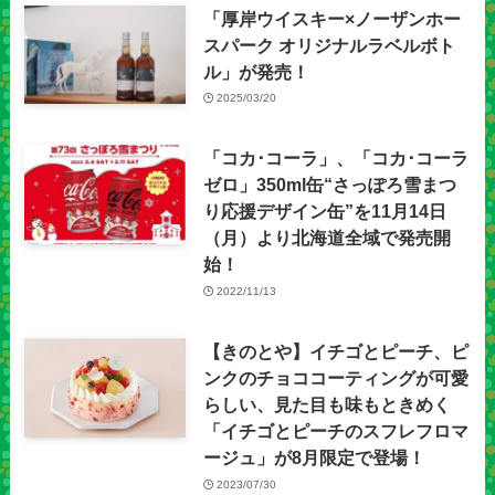
「厚岸ウイスキー×ノーザンホー
スパーク オリジナルラベルボト
ル」が発売！
2025/03/20
「コカ･コーラ」、「コカ･コーラ
ゼロ」350ml缶“さっぽろ雪まつ
り応援デザイン缶”を11月14日
（月）より北海道全域で発売開
始！
2022/11/13
【きのとや】イチゴとピーチ、ピ
ンクのチョココーティングが可愛
らしい、見た目も味もときめく
「イチゴとピーチのスフレフロマ
ージュ」が8月限定で登場！
2023/07/30