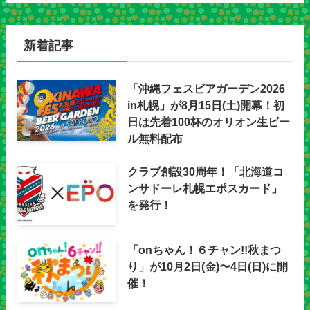
新着記事
「沖縄フェスビアガーデン2026
in札幌」が8月15日(土)開幕！初
日は先着100杯のオリオン生ビー
ル無料配布
クラブ創設30周年！「北海道コ
ンサドーレ札幌エポスカード」
を発行！
「onちゃん！６チャン!!秋まつ
り」が10月2日(金)〜4日(日)に開
催！